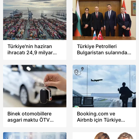
Türkiye'nin haziran
Türkiye Petrolleri
ihracatı 24,9 milyar
Bulgaristan sularında
dolara yükseldi
petrol ve doğal gaz
arayacak
Binek otomobillere
Booking.com ve
asgari maktu ÖTV
Airbnb için Türkiye
uygulaması başladı:
ayarı! Rezervasyon
Yeni düzenleme araç
sitelerine vergi ve
fiyatlarını etkileyecek
sertifika dönemi