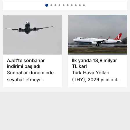
AJet'te sonbahar
İlk yarıda 18,8 milyar
indirimi başladı
TL kar!
Sonbahar döneminde
Türk Hava Yolları
seyahat etmeyi
(THY), 2026 yılının ilk
planlayan yolcular için
yarısına ilişkin finansal
AJet'ten yeni bir
sonuçlarını açıkladı.
kampanya duyuruldu.
Şirket, ocak-haziran
Şirket, belirlenen
döneminde 18 milyar
tarihler arasında
864 milyon lira
alınacak yurt içi uçak
konsolide net kar elde
biletlerinde yüzde 30
ederken, satış