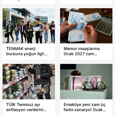
Memiş'ten altın ve
milyar dolarla tarihi
borsa yorumu
rekora ulaştı
TENMAK enerji
Memur maaşlarına
bursuna yoğun ilgi!
Ocak 2027 zam
Bakan Bayraktar
hesabı! Enflasyon
duyurdu: Bölüm ve
farkıyla maaşlar ne
kontenjan sayısı arttı
kadar olacak? TAKVİM
hesapladı
TÜİK Temmuz ayı
Emekliye yeni zam üç
enflasyon verilerini
farklı senaryo! Ocak
açıkladı! Piyasalar ne
2027'de kim ne kadar