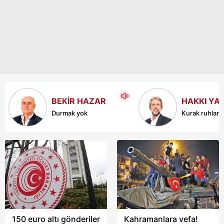
indirim sağlayarak
gelirlerini geçen yılın
daha uygun fiyatlarla
aynı dönemine göre
seyahat imkanı
yüzde 43 artırarak 585
sunuyor.
milyar 69 milyon liraya
çıkardı.
BEKİR HAZAR
HAKKI YA
Durmak yok
Kurak ruhlar!
150 euro altı gönderiler
Kahramanlara vefa!