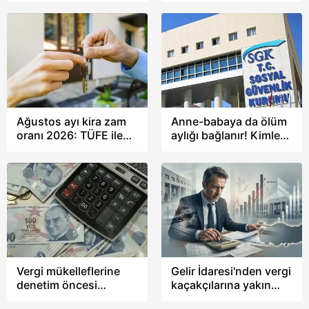
tepki verdi?
maaş alacak? TAKVİM
hesapladı
Ağustos ayı kira zam
Anne-babaya da ölüm
oranı 2026: TÜFE ile
aylığı bağlanır! Kimler
Ağustos kira zammı
hangi şartlarda alır? 5
tavanı yüzde kaç? İş
yıllık toplu para imkanı
yeri, dükkan, konut...
Vergi mükelleflerine
Gelir İdaresi'nden vergi
denetim öncesi
kaçakçılarına yakın
kolaylık: İncelemeye
takip! Yapay zeka ile