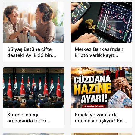
Hazırlık Dosyası
her gün 4 milyon
uygulaması devreye
analiz
alınıyor!
65 yaş üstüne çifte
Merkez Bankası'ndan
destek! Aylık 23 bin
kripto varlık kayıt
lirayı aşan ödeme
sistemi kararı: MKK'ye
fırsatı: Kimler iki
resmi onay!
destekten birden
yararlanabiliyor?
Küresel enerji
Emekliye zam farkı
arenasında tarihi
ödemesi başlıyor! En
Kerkük hamlesi
düşük maaş resmen
23 bin 552 TL