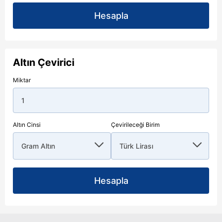
seviyelere işaret etti.
Hesapla
Altın Çevirici
Miktar
Altın Cinsi
Çevirileceği Birim
Hesapla