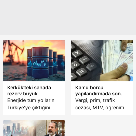
Kerkük’teki sahada
Kamu borcu
rezerv büyük
yapılandırmada son
fırsat
Enerjide tüm yolların
Vergi, prim, trafik
Türkiye'ye çıktığını
cezası, MTV, öğrenim
söyleyen Bakan
kredisi borcu olanlar
Bayraktar, 100 yıl
dikkat. 72 aya varan
sonra Kerkük'te petrol
taksit, yıllık yüzde 29