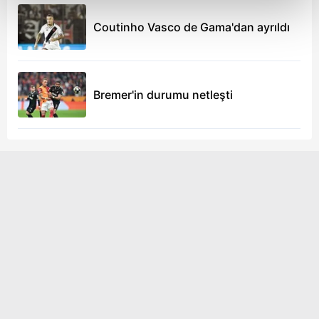
kalemimiz olduğunu sizlere hatırlatmak isteriz.
Coutinho Vasco de Gama'dan ayrıldı
Her halükârda, kullanıcılar, bu çerezlere izin vermedikleri
takdirde, kullanıcılara hedefli reklamlar
gösterilmeyecektir."
Bremer'in durumu netleşti
Sizlere daha iyi bir hizmet sunabilmek için İnternet
Sitemizde kendimize ve üçüncü kişilere ait çerezler
kullanılmaktadır. Bu çerezler vasıtasıyla çeşitli kişisel
verileriniz işlenmekte olup gerekli olan çerezler bilgi
toplumu hizmetlerinin sunulması amacıyla
kullanılmaktadır. Diğer çerezler, sitemizin daha işlevsel
kılınması ve kişiselleştirilmesi ve sizlere yönelik
reklam/pazarlama faaliyetlerinin yapılması, amaçlarıyla
sınırlı olarak açık rızanız dahilinde kullanılacaktır.
Çerezlere ilişkin tercihlerinizi aşağıda yer alan panel
vasıtasıyla belirleyebilirsiniz. Çerezlere ilişkin detaylı bilgi
için Ayarlar butonuna tıklayabilir,
Çerez Bilgilendirme