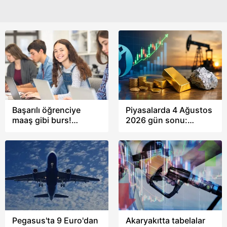
Metnimizi
ziyaret edebilirsiniz.
6698 sayılı Kişisel Verilerin Korunması Kanunu uyarınca
hazırlanmış Aydınlatma Metnimizi okumak ve sitemizde
ilgili mevzuata uygun olarak kullanılan çerezlerle ilgili bilgi
almak için lütfen
tıklayınız
.
Başarılı öğrenciye
Piyasalarda 4 Ağustos
maaş gibi burs!
2026 gün sonu:
Üniversiteler kesenin
Hürmüz diplomasisi
ağzını açtı
petrolü düşürürken
BIST 100 günü yüzde
2,07 artışla tamamladı
Pegasus'ta 9 Euro'dan
Akaryakıtta tabelalar