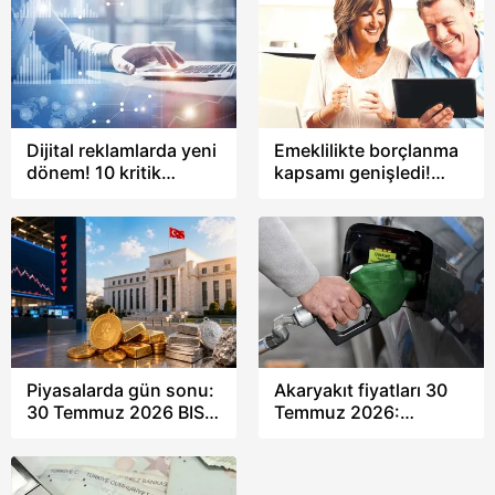
mi?
Dijital reklamlarda yeni
Emeklilikte borçlanma
dönem! 10 kritik
kapsamı genişledi!
düzenleme yürürlüğe
Eğitim süreleri de prim
girecek
kazandırıyor
Piyasalarda gün sonu:
Akaryakıt fiyatları 30
30 Temmuz 2026 BIST
Temmuz 2026:
100 en çok yükselen
Motorine zam ya da
hisseler!
indirim var mı?