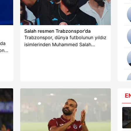
 çerezlerle ilgili bilgi almak için lütfen
tıklayınız
.
Salah resmen Trabzonspor'da
Trabzonspor, dünya futbolunun yıldız
nda
isimlerinden Muhammed Salah
on
transferi için resmi adımı attı. Bordo-
mavili kulüp, KAP'a yaptığı
k
açıklamayla Mısırlı futbolcunun
ek
transferi konusunda oyuncuyla
taş,
görüşmelere başlandığını duyurdu.
Fırtına, sosyal medya hesabından
Mısırlı yıldızın 61 numaralı formayı
E
1-0
giydiği fotoğrafları paylaştı. Atatürk
Havalimanı'nda Trabzonsporluların
ı da
karşıladığı Salah, taraftara "üçlü"
ülke
çektirdi. Ardından sağlık
kontrolünden geçip Trabzon'a ayak