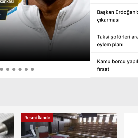
Başkan Erdoğan'
çıkarması
Taksi şoförleri a
eylem planı
Kamu borcu yapı
fırsat
Resmi İlandır