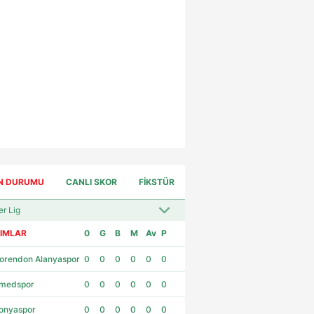
N DURUMU
CANLI SKOR
FİKSTÜR
IMLAR
0
G
B
M
Av
P
orendon Alanyaspor
0
0
0
0
0
0
medspor
0
0
0
0
0
0
onyaspor
0
0
0
0
0
0