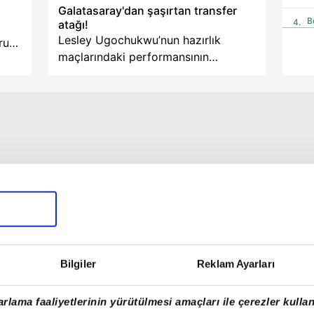
Galatasaray'dan şaşırtan transfer
B
atağı!
Lesley Ugochukwu’nun hazırlık
ru
Ç
maçlarındaki performansının
Ç
ardından orta saha alternatiflerini
değerlendiren Galatasaray, Nice
h
E
forması giyen Salis Abdul Samed’i
E
gündemine aldı. Sarı-kırmızılılar
henüz resmî teklif sunmadı.
F
G
G
G
G
Bilgiler
Reklam Ayarları
I
VİDEO
K
rlama faaliyetlerinin yürütülmesi amaçları ile çerezler kullan