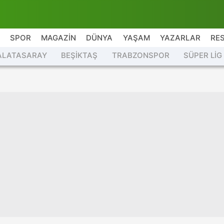
İ
SPOR
MAGAZİN
DÜNYA
YAŞAM
YAZARLAR
RES
ALATASARAY
BEŞİKTAŞ
TRABZONSPOR
SÜPER LİG