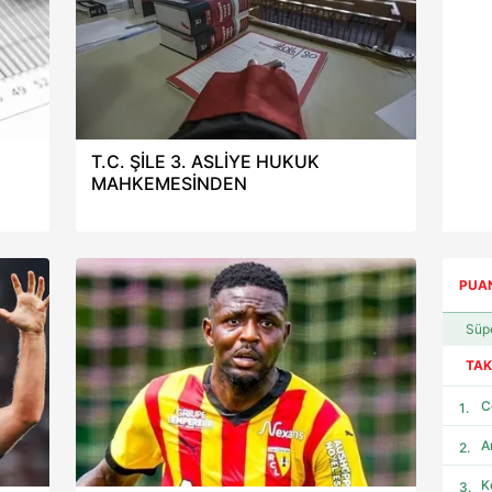
T.C. ŞİLE 3. ASLİYE HUKUK
MAHKEMESİNDEN
PUA
TAK
C
A
K