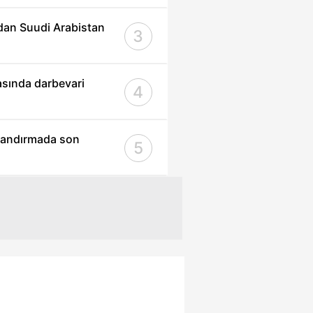
dan Suudi Arabistan
3
rasında darbevari
4
landırmada son
5