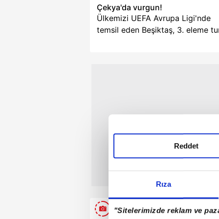
Çekya'da vurgun!
Ülkemizi UEFA Avrupa Ligi'nde
temsil eden Beşiktaş, 3. eleme tu
ilk maçında Hradec Kralove ile
karşılaştı. Kartal, 10 kişi kaldığı
mücadeleden 80. dakikada Semi
Kılıçsoy'un attığı golle 1-0 galip
ayrılıp tur için avantaj yakaladı.
Rövanş haftaya Dolmabahçe'de
oynanacak.
Reddet
Rıza
GALERİ
"Sitelerimizde reklam ve paza