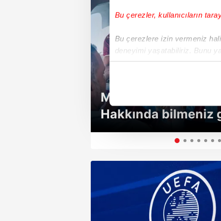
Bu çerezler, kullanıcıların tara
Bu çerezlere izin vermeniz halin
deneyimi yaşatabiliriz. Bunu y
içerikleri sunabilmek adına el
noktasında tek gelir kalemimiz 
Muhammed Salah k
Her halükârda, kullanıcılar, bu 
Hakkında bilmeniz 
Sizlere daha iyi bir hizmet sun
gerçek
çerezler vasıtasıyla çeşitli kiş
amacıyla kullanılmaktadır. Diğer
reklam/pazarlama faaliyetlerinin
Çerezlere ilişkin tercihlerinizi 
butonuna tıklayabilir,
Çerez Bi
6698 sayılı Kişisel Verilerin 