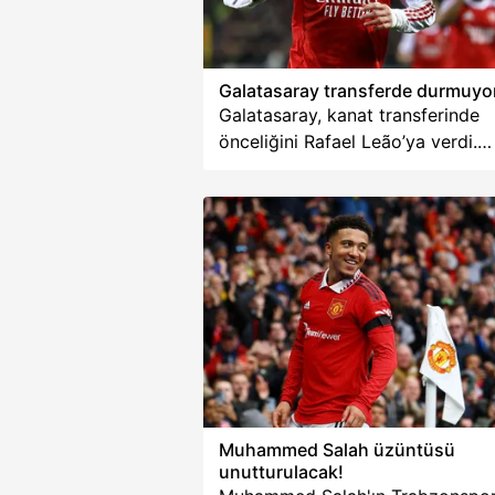
sıralama...
Galatasaray transferde durmuyo
Galatasaray, kanat transferinde
önceliğini Rafael Leão’ya verdi.
Gianluca Di Marzio’nun haberine
göre sarı-kırmızılılar, Milan’ın
yıldızıyla anlaşma sağlayamamas
halinde Arsenal forması giyen
Gabriel Martinelli’ye yönelecek.
Muhammed Salah üzüntüsü
unutturulacak!