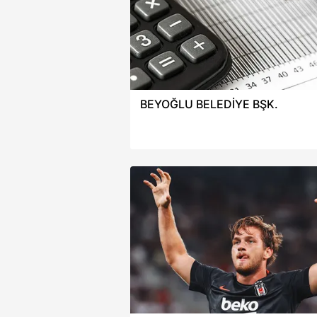
BEYOĞLU BELEDİYE BŞK.