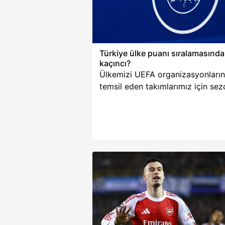
mevzuata uygun olarak kullanılan
Türkiye ülke puanı sıralamasında
kaçıncı?
Ülkemizi UEFA organizasyonları
temsil eden takımlarımız için sez
devam ediyor. Fenerbahçe,
Şampiyonlar Ligi 3. Eleme Turu il
maçında Sturm Graz'ı 2-0 yener
önemli bir avantaj yakaladı. Beşik
UEFA Avrupa Ligi 3. Eleme
Turu'ndaki ilk sınavında Hradec
Kralove ile karşılaştı ve sahadan 
galip ayrıldı. Temsilcilerimizin
zaferleri sonrası ülkelerin puanlar
güncellendi. Peki, Türkiye UEFA 
puanında kaçıncı sırada? İşte