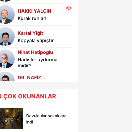
HAKKI YALÇIN
Kurak ruhlar!
Kartal Yiğit
Kopyala yapıştır
Nihat Hatipoğlu
Hadisler uydurma
mıdır?
DR. NAFİZ
KARAGÖZOĞLU
Kadınlar için önemli
N ÇOK OKUNANLAR
Selda Uskan
Kendim ettim
kendim buldum
Davulcular sokaklara
indi