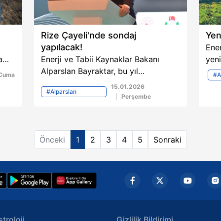
Rize Çayeli'nde sondaj
Yen
yapılacak!
Ener
a
Enerji ve Tabii Kaynaklar Bakanı
yeni
ak
Alparslan Bayraktar, bu yıl
reko
Cuma
#A
ici"
Karadeniz'de keşif amaçlı altı
yeni
15.01.2026
#Alparslan
noktada sondaj yapacaklarını
elek
Perşembe
Bayraktar
iyel
açıkladı. Sondaj yapılacak
76 
lokasyonlar arasında Rize Çayeli'nin
yüks
in
olduğunu bildirdi.
Yılı
Önceki
1
2
3
4
5
Sonraki
dört
i
nı
stroloji
Gizlilik Bildirimi