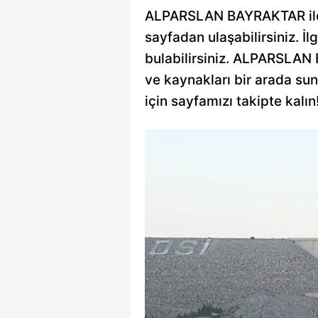
ALPARSLAN BAYRAKTAR ile il
sayfadan ulaşabilirsiniz. İlg
bulabilirsiniz. ALPARSLAN B
ve kaynakları bir arada su
için sayfamızı takipte kalın
adar 20 bin
arslan Bayraktar,
üç Santrali'nin (NGS)