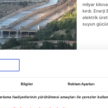
milyar kilov
kırdı. Enerj
elektrik üre
suyun gücünd
5
6
7
8
9
10
Bilgiler
Reklam Ayarları
rlama faaliyetlerinin yürütülmesi amaçları ile çerezler kullan