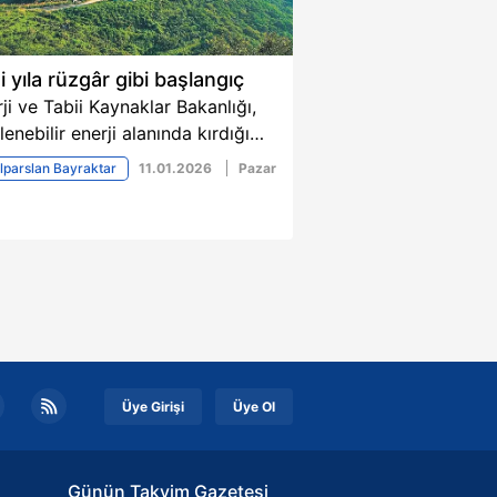
i yıla rüzgâr gibi başlangıç
ji ve Tabii Kaynaklar Bakanlığı,
lenebilir enerji alanında kırdığı
rlara 2026'nın ilk günlerinde bir
lparslan Bayraktar
11.01.2026
Pazar
sini daha ekledi. Rüzgârdan
trik üretimi, 3 Ocak günü 259 bin
megavat ile günlük bazda en
ek seviyeye ulaşarak rekor kırdı.
n ilk haftasında üretilen elektriğin
te biri rüzgârdan karşılandı.
Üye Girişi
Üye Ol
Günün Takvim Gazetesi