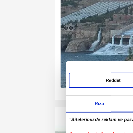
tının yüzde 99'unun
aydetti. Mersin'deki
ncelemelerde bulunan
i reaktörün kontrol
rden bilgi aldı.
daki özel eğitimin
 NGS'de işe başlayan
le kontrol odasında bir
ek kendilerine başarılar
Reddet
1
2
3
4
Rıza
"Sitelerimizde reklam ve paza