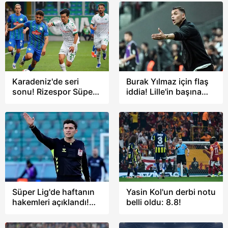
Gençlerbirliği'ni devirdi
Karadeniz'de seri
Burak Yılmaz için flaş
sonu! Rizespor Süper
iddia! Lille'in başına
Lig'de Konyaspor'u 3-2
geçebilir
yendi
Süper Lig'de haftanın
Yasin Kol'un derbi notu
hakemleri açıklandı!
belli oldu: 8.8!
Şampiyonluk maçına
sürpriz hakem