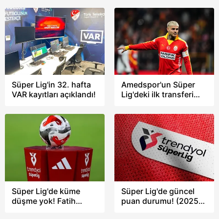
açıkladı
Süper Lig'in 32. hafta
Amedspor'un Süper
VAR kayıtları açıklandı!
Lig'deki ilk transferi
Galatasaray'dan Mauro
Icardi!
Süper Lig'de küme
Süper Lig'de güncel
düşme yok! Fatih
puan durumu! (2025-
Karagümrük
26 sezonu 32. hafta)