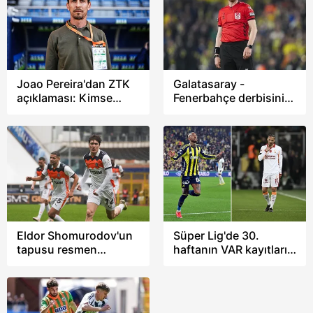
dudak uçuklatıyor
Joao Pereira'dan ZTK
Galatasaray -
açıklaması: Kimse
Fenerbahçe derbisini
bizim gruptan
Yasin Kol yönetecek!
çıkmamızı
beklemiyordu!
Eldor Shomurodov'un
Süper Lig'de 30.
tapusu resmen
haftanın VAR kayıtları
Başakşehir'de
açıklandı! Fenerbahçe
ve Galatasaray'ın
hakem konuşmaları