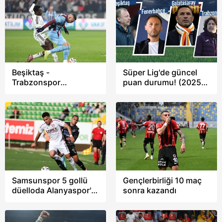
Beşiktaş -
Süper Lig'de güncel
Trabzonspor
puan durumu! (2025-
derbisinin tarihi belli
26 sezonu 31. hafta)
oldu!
Samsunspor 5 gollü
Gençlerbirliği 10 maç
düelloda Alanyaspor'u
sonra kazandı
3-2 yendi