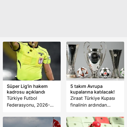
Süper Lig'in hakem
5 takım Avrupa
kadrosu açıklandı
kupalarına katılacak!
Türkiye Futbol
Ziraat Türkiye Kupası
Federasyonu, 2026-
finalinin ardından
2027 sezonunda görev
Süper Lig ekiplerinin
yapacak hakem
2026-2027
klasmanlarını duyurdu.
sezonundaki Avrupa