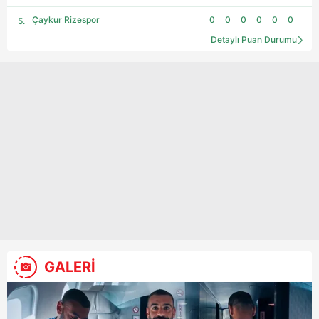
Çaykur Rizespor
0
0
0
0
0
0
Detaylı Puan Durumu
Çorum FK
0
0
0
0
0
0
Erzurumspor FK
0
0
0
0
0
0
Eyüpspor
0
0
0
0
0
0
Fenerbahçe
0
0
0
0
0
0
Galatasaray
0
0
0
0
0
0
Gaziantep FK
0
0
0
0
0
0
Gençlerbirliği
0
0
0
0
0
0
Göztepe
0
0
0
0
0
0
Istanbul Basaksehir
0
0
0
0
0
0
GALERİ
Kasımpaşa
0
0
0
0
0
0
Kocaelispor
0
0
0
0
0
0