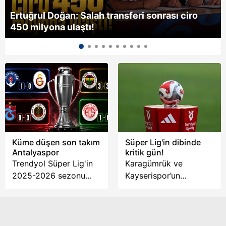
Ertuğrul Doğan: Salah transferi sonrası ciro
450 milyona ulaştı!
Küme düşen son takım
Süper Lig'in dibinde
Antalyaspor
kritik gün!
Trendyol Süper Lig'in
Karagümrük ve
2025-2026 sezonu
Kayserispor’un
oynanan 4 maçla sona
ardından Süper Lig’den
erdi. Küme düşen son
düşecek 3. takım
takım Antalyaspor
bugün belli olacak.
oldu. Kırmızı beyazlılar,
Antalyaspor, Eyüpspor,