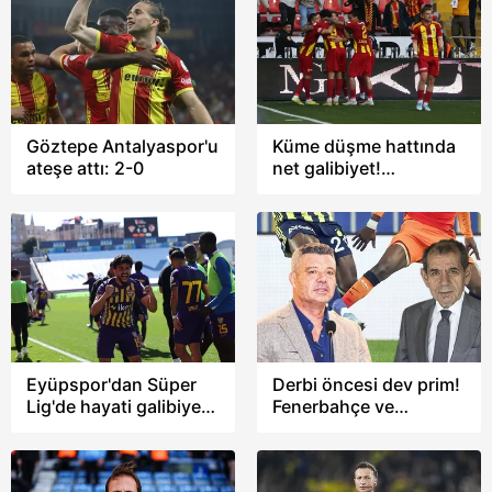
Göztepe Antalyaspor'u
Küme düşme hattında
ateşe attı: 2-0
net galibiyet!
Kayserispor Rizespor'u
2-0 yendi
Eyüpspor'dan Süper
Derbi öncesi dev prim!
Lig'de hayati galibiyet!
Fenerbahçe ve
Gaziantep FK'yı 3-0
Galatasaray
yendi
yönetimleri kesenin
ağzını açtı, rakamlar