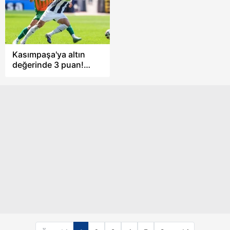
Kasımpaşa'ya altın
değerinde 3 puan!
Alanyaspor'u korner
golüyle yıktı