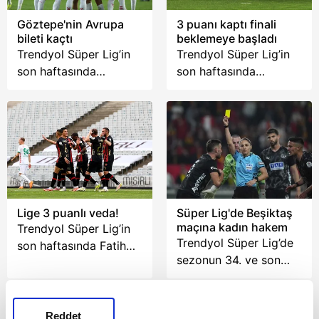
Göztepe'nin Avrupa
3 puanı kaptı finali
bileti kaçtı
beklemeye başladı
Trendyol Süper Lig’in
Trendyol Süper Lig’in
son haftasında
son haftasında
Samsunspor,
Gaziantep FK’yı 2-1
Göztepe’yi 3-0 mağlup
mağlup eden RAMS
etti. İzmir ekibi Avrupa
Başakşehir, sezonu 5.
biletini kaçırırken,
sırada tamamladı.
kırmızı beyazlılar
Turuncu-lacivertliler
sezonu farklı
şimdi Trabzonspor’un
galibiyetle
Türkiye Kupası finalini
tamamlamayı başardı.
bekliyor.
Lige 3 puanlı veda!
Süper Lig'de Beşiktaş
maçına kadın hakem
Trendyol Süper Lig’in
Trendyol Süper Lig’de
son haftasında Fatih
sezonun 34. ve son
Karagümrük,
haftasında görev
Alanyaspor’u 2-1
yapacak hakemler
mağlup etti. İstanbul
EN ÇOK OKUNANLAR
Türkiye Futbol
ekibi lige galibiyetle
Reddet