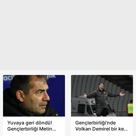
Yuvaya geri döndü!
Gençlerbirliği'nde
Gençlerbirliği Metin
Volkan Demirel bir kez
Diyadin'i resmen
daha ayrıldı!