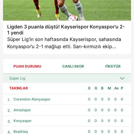
yaklaşmıştı ancak
İstanbul temsilcisinin
attığı gol hesapları ve
kaderi değiştiren an
Ligden 3 puanla düştü! Kayserispor Konyaspor'u 2-
olarak kayıtlara geçti.
1 yendi
Kocaelispor'u 1-0
Süper Lig’in son haftasında Kayserispor, sahasında
yenen Akdeniz ekibi,
Konyaspor’u 2-1 mağlup etti. Sarı-kırmızılı ekip
3-3'lük skorun
sezonu 3 puanla kapatırken, Konyaspor 40 puanda
ardından büyük üzüntü
kaldı.
yaşadı.
PUAN DURUMU
CANLI SKOR
FİKSTÜR
TAKIMLAR
0
G
B
M
Av
P
Corendon Alanyaspor
0
0
0
0
0
0
Amedspor
0
0
0
0
0
0
Konyaspor
0
0
0
0
0
0
Beşiktaş
0
0
0
0
0
0