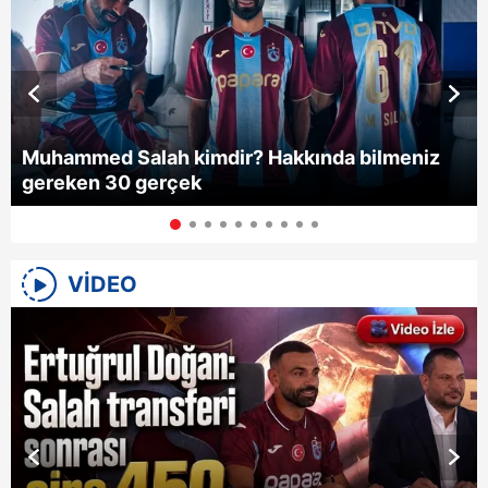
Samsunspor
0
0
0
0
0
0
Trabzonspor
0
0
0
0
0
0
Muhammed Salah kimdir? Hakkında bilmeniz
gereken 30 gerçek
VİDEO