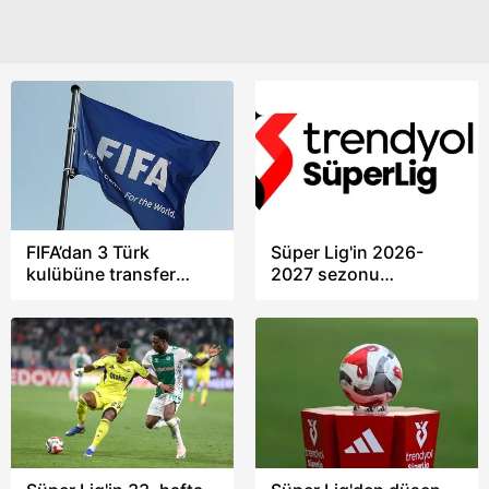
6698 sayılı Kişisel Verilerin Korunması Kanunu uyarınca
hazırlanmış Aydınlatma Metnimizi okumak ve sitemizde
ilgili mevzuata uygun olarak kullanılan çerezlerle ilgili bilgi
almak için lütfen
tıklayınız
.
FIFA’dan 3 Türk
Süper Lig'in 2026-
kulübüne transfer
2027 sezonu
yasağı! Gençlerbirliği,
başlangıç tarihi
Gaziantep FK ve
açıklandı!
Ankaragücü’ne kötü
haber