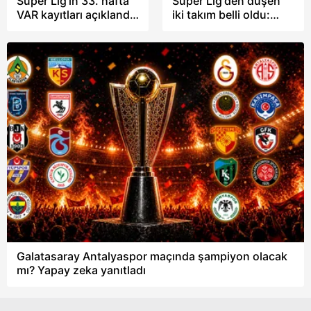
Süper Lig'in 33. hafta
Süper Lig'den düşen
VAR kayıtları açıklandı:
iki takım belli oldu:
"Ayakkabısının ucuyla
Gençlerbirliği ve Fatih
dokunuyor"
Kargümrük
Galatasaray Antalyaspor maçında şampiyon olacak
mı? Yapay zeka yanıtladı