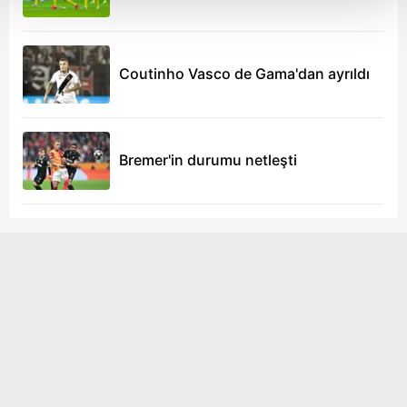
Her halükârda, kullanıcılar, bu çerezlere izin vermedikleri
takdirde, kullanıcılara hedefli reklamlar
gösterilmeyecektir."
Coutinho Vasco de Gama'dan ayrıldı
Sizlere daha iyi bir hizmet sunabilmek için İnternet
Sitemizde kendimize ve üçüncü kişilere ait çerezler
Bremer'in durumu netleşti
kullanılmaktadır. Bu çerezler vasıtasıyla çeşitli kişisel
verileriniz işlenmekte olup gerekli olan çerezler bilgi
toplumu hizmetlerinin sunulması amacıyla
kullanılmaktadır. Diğer çerezler, sitemizin daha işlevsel
kılınması ve kişiselleştirilmesi ve sizlere yönelik
reklam/pazarlama faaliyetlerinin yapılması, amaçlarıyla
sınırlı olarak açık rızanız dahilinde kullanılacaktır.
Çerezlere ilişkin tercihlerinizi aşağıda yer alan panel
vasıtasıyla belirleyebilirsiniz. Çerezlere ilişkin detaylı bilgi
için Ayarlar butonuna tıklayabilir,
Çerez Bilgilendirme
Metnimizi
ziyaret edebilirsiniz.