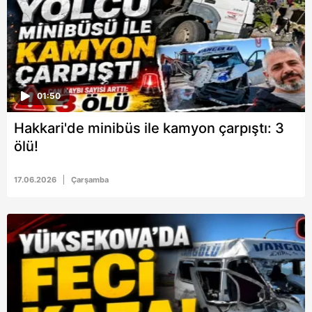
01:50
Hakkari'de minibüs ile kamyon çarpıştı: 3
ölü!
17.06.2026
Çarşamba