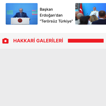
Başkan
Erdoğan'dan
"Terörsüz Türkiye"
mesajı: Milletimiz
en büyük hasadı o
zaman yapacak |
HAKKARİ GALERİLERİ
Çiftçiye ve
besiciye yeni
destekler