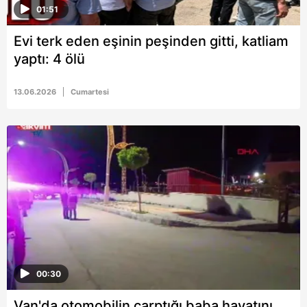
01:51
Evi terk eden eşinin peşinden gitti, katliam
yaptı: 4 ölü
13.06.2026
Cumartesi
00:30
Van'da otomobilin çarptığı baba hayatını