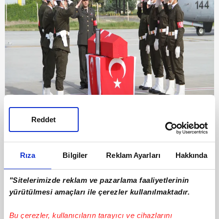
Türkiye şehitlerini uğurluyor!
Reddet
5.05.2019
Pazar
Rıza
Bilgiler
Reklam Ayarları
Hakkında
"Sitelerimizde reklam ve pazarlama faaliyetlerinin
yürütülmesi amaçları ile çerezler kullanılmaktadır.
Bu çerezler, kullanıcıların tarayıcı ve cihazlarını