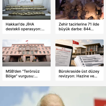
Hakkari'de JİHA
Zehir tacirlerine 71 ilde
destekli operasyon:
büyük darbe: 844
253 kilogram esrar ele
şüpheli tutuklandı
geçirildi
MSB'den "Terörsüz
Bürokraside üst düzey
Bölge" vurgusu:
revizyon: Hazine ve
Terörsüz Türkiye
Sanayi Bakanlığında
stratejik bir vizyondur!
görev değişimi!
Gerekli her türlü tedbir
alınacak