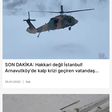
SON DAKİKA: Hakkari değil İstanbul!
Arnavutköy'de kalp krizi geçiren vatandaş
askeri helikopterle sevk edildi
25.01.2022
Salı