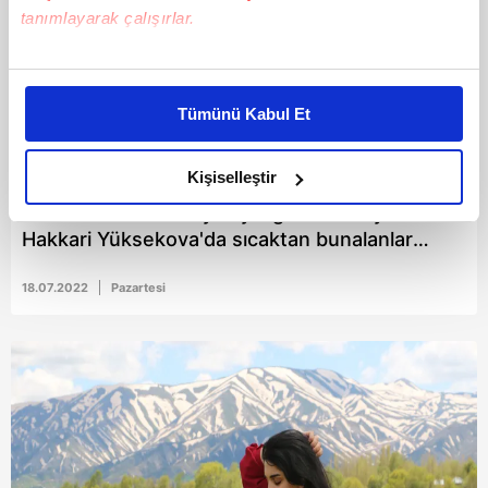
tanımlayarak çalışırlar.
Bu çerezlere izin vermeniz halinde sizlere özel
kişiselleştirilmiş reklamlar sunabilir, sayfalarımızda sizlere
Tümünü Kabul Et
daha iyi reklam deneyimi yaşatabiliriz. Bunu yaparken
amacımızın size daha iyi bir reklam deneyimi sunmak
olduğunu ve sizlere en iyi içerikleri sunabilmek adına
Kişiselleştir
elimizden gelen çabayı gösterdiğimizi ve bu noktada,
Bir dönem terör olaylarıyla gündemdeydi!
reklamların maliyetlerimizi karşılamak noktasında tek gelir
Hakkari Yüksekova'da sıcaktan bunalanlar
kalemimiz olduğunu sizlere hatırlatmak isteriz.
Avaşin Deresi'nde serinledi
18.07.2022
Pazartesi
Her halükârda, kullanıcılar, bu çerezlere izin vermedikleri
takdirde, kullanıcılara hedefli reklamlar
gösterilmeyecektir."
Sizlere daha iyi bir hizmet sunabilmek için İnternet
Sitemizde kendimize ve üçüncü kişilere ait çerezler
kullanılmaktadır. Bu çerezler vasıtasıyla çeşitli kişisel