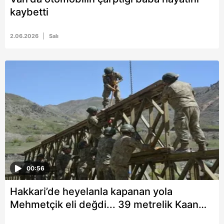
kaybetti
2.06.2026
Salı
00:56
Hakkari’de heyelanla kapanan yola
Mehmetçik eli değdi... 39 metrelik Kaan
Köprüsü 3 günde kuruldu