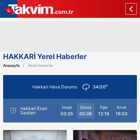
HAKKARİ Yerel Haberler
Anasayfa
Yerel Haberler
o
Hakkari Hava Durumu
34/20
İmsak
Güneş
Öğle
İkindi
Ak
Hakkari Ezan
Saatleri
03:35
05:08
12:16
16:03
19