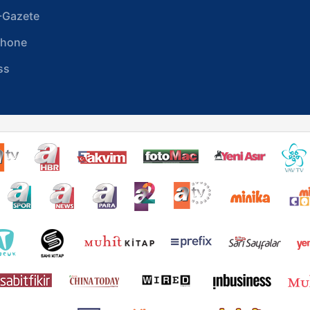
-Gazete
phone
ss