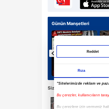
Günün Manşetleri
Reddet
Rıza
"Sitelerimizde reklam ve paza
Sizin İçin Seçtiklerimiz
Bu çerezler, kullanıcıların tara
İhanetin keşfi!
FETÖ'cü hain Bur
Bu çerezlere izin vermeniz halin