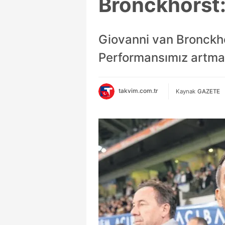
Bronckhorst:
Giovanni van Bronckho
Performansımız artmal
takvim.com.tr
Kaynak
GAZETE