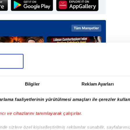
Tüm Manşetler
Bilgiler
Reklam Ayarları
rlama faaliyetlerinin yürütülmesi amaçları ile çerezler kullan
yıcı ve cihazlarını tanımlayarak çalışırlar.
Adalet Bakanı Gürlek
kay
açıkladı: Murat
de sizlere özel kişiselleştirilmiş reklamlar sunabilir, sayfalarım