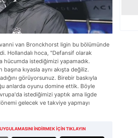
ovanni van Bronckhorst ligin bu bölümünde
di. Hollandalı hoca, "Defansif olarak
a hücumda istediğimizi yapamadık.
 başına kıyasla aynı akışta değiliz.
nadığını görüyorsunuz. Birebir baskıyla
ğu anlarda oyunu domine ettik. Böyle
vrupa'da istediğimizi yaptık ama ligde
 dönemi gelecek ve takviye yapmayı
UYGULAMASINI İNDİRMEK İÇİN TIKLAYIN