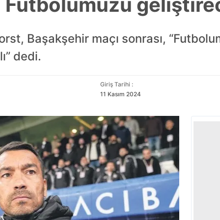
 Futbolumuzu geliştire
rst, Başakşehir maçı sonrası, “Futbolum
ı” dedi.
Giriş Tarihi :
11 Kasım 2024