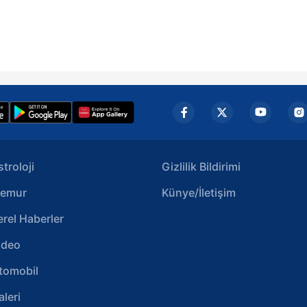
stroloji
Gizlilik Bildirimi
emur
Künye/İletişim
erel Haberler
ideo
tomobil
aleri