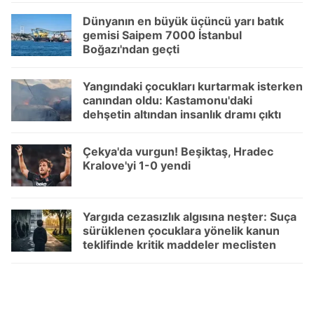
sınırlı olarak açık rızanız dahilinde kullanılacaktır.
Dünyanın en büyük üçüncü yarı batık
gemisi Saipem 7000 İstanbul
Çerezlere ilişkin tercihlerinizi aşağıda yer alan panel
Boğazı'ndan geçti
vasıtasıyla belirleyebilirsiniz. Çerezlere ilişkin detaylı bilgi
için Ayarlar butonuna tıklayabilir,
Çerez Bilgilendirme
Yangındaki çocukları kurtarmak isterken
Metnimizi
ziyaret edebilirsiniz.
canından oldu: Kastamonu'daki
dehşetin altından insanlık dramı çıktı
6698 sayılı Kişisel Verilerin Korunması Kanunu uyarınca
hazırlanmış Aydınlatma Metnimizi okumak ve sitemizde
Çekya'da vurgun! Beşiktaş, Hradec
ilgili mevzuata uygun olarak kullanılan çerezlerle ilgili bilgi
Kralove'yi 1-0 yendi
almak için lütfen
tıklayınız
.
Yargıda cezasızlık algısına neşter: Suça
sürüklenen çocuklara yönelik kanun
teklifinde kritik maddeler meclisten
geçti