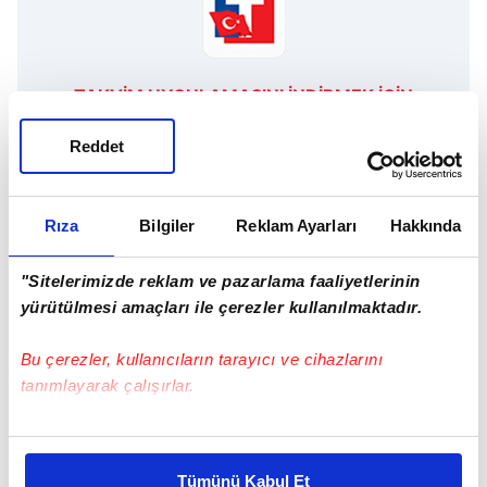
TAKVİM UYGULAMASINI İNDİRMEK İÇİN
TIKLAYIN
Reddet
Rıza
Bilgiler
Reklam Ayarları
Hakkında
Günün Manşetleri
Tüm Manşetler
"Sitelerimizde reklam ve pazarlama faaliyetlerinin
yürütülmesi amaçları ile çerezler kullanılmaktadır.
Bu çerezler, kullanıcıların tarayıcı ve cihazlarını
tanımlayarak çalışırlar.
Bu çerezlere izin vermeniz halinde sizlere özel
kişiselleştirilmiş reklamlar sunabilir, sayfalarımızda sizlere
Tümünü Kabul Et