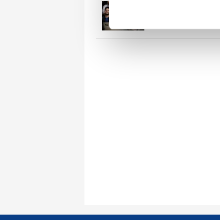
AHBAP Derneğin
bağış yapan ünlül
Her halükârda, kullanıcılar, bu 
belli oldu! İsim is
Takvim’de
Sizlere daha iyi bir hizmet sun
çerezler vasıtasıyla çeşitli kiş
amacıyla kullanılmaktadır. Diğer
reklam/pazarlama faaliyetlerinin
Çerezlere ilişkin tercihlerinizi 
butonuna tıklayabilir,
Çerez Bi
6698 sayılı Kişisel Verilerin 
mevzuata uygun olarak kullanılan