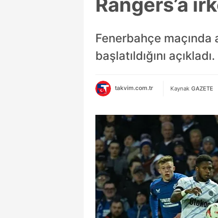
Rangers’a ırk
Fenerbahçe maçında aç
başlatıldığını açıkladı.
takvim.com.tr
Kaynak
GAZETE