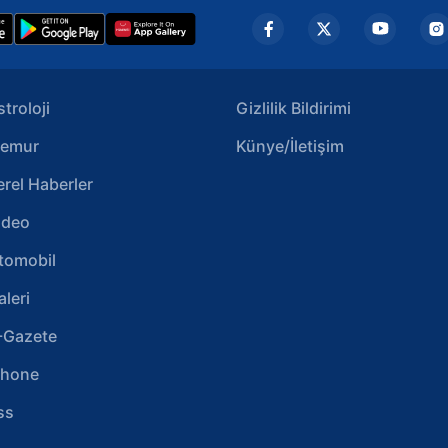
stroloji
Gizlilik Bildirimi
emur
Künye/İletişim
erel Haberler
ideo
tomobil
aleri
-Gazete
phone
ss