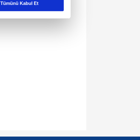
Tümünü Kabul Et
ar gösterilmeyecektir."
çerezler kullanılmaktadır. Bu
u hizmetlerinin sunulması
i ve sizlere yönelik
nılacaktır.
kin detaylı bilgi için Ayarlar
ak ve sitemizde ilgili