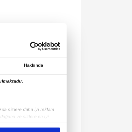
Hakkında
ılmaktadır.
ızda sizlere daha iyi reklam
duğunu ve sizlere en iyi
liyetlerimizi karşılamak