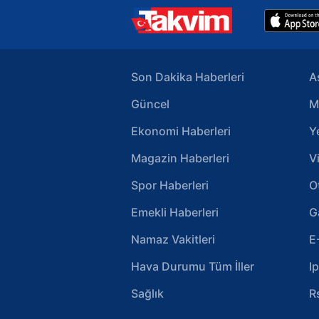
Son Dakika Haberleri
A
Güncel
M
Ekonomi Haberleri
Y
Magazin Haberleri
V
Spor Haberleri
O
Emekli Haberleri
G
Namaz Vakitleri
E
Hava Durumu Tüm İller
I
Sağlık
R