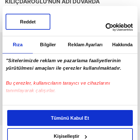
KILIÇDAROĞLU'NUN ADI DUVARDA
Ayrıca Kılıçdaroğlu'nun genel merkezdeki makam
Reddet
odasının kapısına da isim levhası takıldı.
Rıza
Bilgiler
Reklam Ayarları
Hakkında
"Sitelerimizde reklam ve pazarlama faaliyetlerinin
yürütülmesi amaçları ile çerezler kullanılmaktadır.
Bu çerezler, kullanıcıların tarayıcı ve cihazlarını
tanımlayarak çalışırlar.
Bu çerezlere izin vermeniz halinde sizlere özel
kişiselleştirilmiş reklamlar sunabilir, sayfalarımızda sizlere
Tümünü Kabul Et
daha iyi reklam deneyimi yaşatabiliriz. Bunu yaparken
amacımızın size daha iyi bir reklam deneyimi sunmak
olduğunu ve sizlere en iyi içerikleri sunabilmek adına
Kişiselleştir