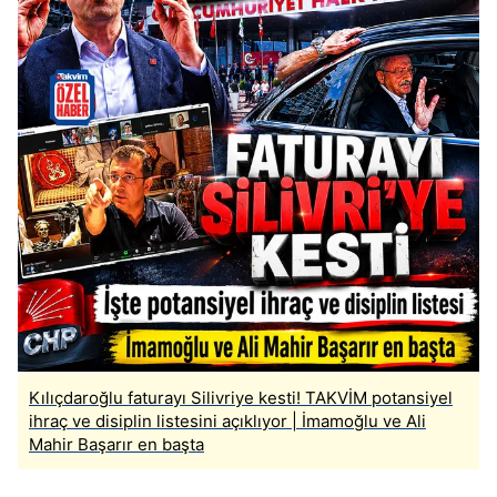
Kılıçdaroğlu faturayı Silivriye kesti! TAKVİM potansiyel
ihraç ve disiplin listesini açıklıyor | İmamoğlu ve Ali
Mahir Başarır en başta