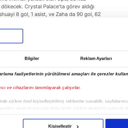
r dökecek. Crystal Palace'ta görev aldığı
huayi 8 gol, 1 asist, ve Zaha da 90 gol, 62
UYGULAMASINI İNDİRMEK İÇİN TIKLAYIN
Bilgiler
Reklam Ayarları
rlama faaliyetlerinin yürütülmesi amaçları ile çerezler kullan
Tüm Manşetler
yıcı ve cihazlarını tanımlayarak çalışırlar.
de sizlere özel kişiselleştirilmiş reklamlar sunabilir, sayfalarım
aparken amacımızın size daha iyi bir reklam deneyimi sunmak ol
imizden gelen çabayı gösterdiğimizi ve bu noktada, reklamların ma
olduğunu sizlere hatırlatmak isteriz.
Kişiselleştir