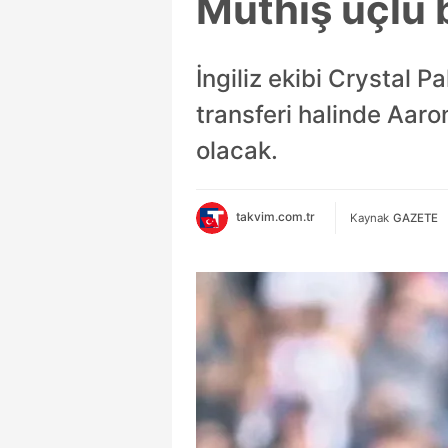
Müthiş üçlü 
İngiliz ekibi Crystal 
transferi halinde Aar
olacak.
takvim.com.tr
Kaynak
GAZETE