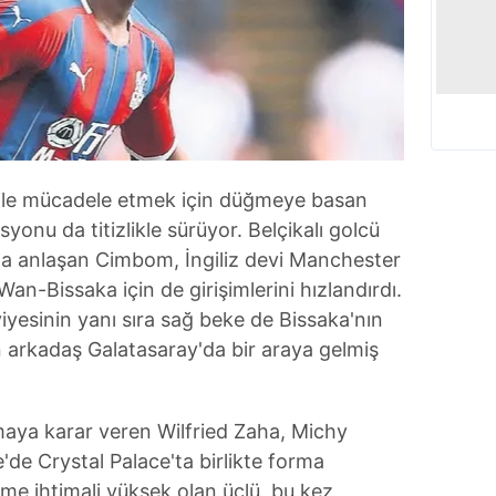
 ile mücadele etmek için düğmeye basan
yonu da titizlikle sürüyor. Belçikalı golcü
da anlaşan Cimbom, İngiliz devi Manchester
n-Bissaka için de girişimlerini hızlandırdı.
yesinin yanı sıra sağ beke de Bissaka'nın
n arkadaş Galatasaray'da bir araya gelmiş
aya karar veren Wilfried Zaha, Michy
e'de Crystal Palace'ta birlikte forma
lme ihtimali yüksek olan üçlü, bu kez