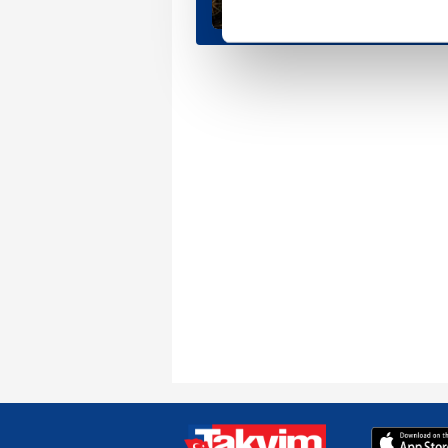
Her halükârda, kullanıcılar, bu 
Sizlere daha iyi bir hizmet sun
çerezler vasıtasıyla çeşitli kiş
amacıyla kullanılmaktadır. Diğer
reklam/pazarlama faaliyetlerinin
Çerezlere ilişkin tercihlerinizi 
butonuna tıklayabilir,
Çerez Bi
6698 sayılı Kişisel Verilerin 
mevzuata uygun olarak kullanılan