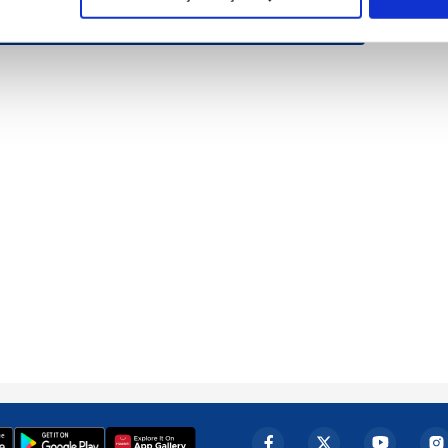
çerezlere izin vermedikleri takdirde, kullanıcılara hedefli reklaml
abilmek için İnternet Sitemizde kendimize ve üçüncü kişilere ait 
isel verileriniz işlenmekte olup gerekli olan çerezler bilgi toplum
 çerezler, sitemizin daha işlevsel kılınması ve kişiselleştirilmes
 yapılması, amaçlarıyla sınırlı olarak açık rızanız dahilinde kulla
aşağıda yer alan panel vasıtasıyla belirleyebilirsiniz. Çerezlere iliş
lgilendirme Metnimizi
ziyaret edebilirsiniz.
Korunması Kanunu uyarınca hazırlanmış Aydınlatma Metnimizi okum
 çerezlerle ilgili bilgi almak için lütfen
tıklayınız
.