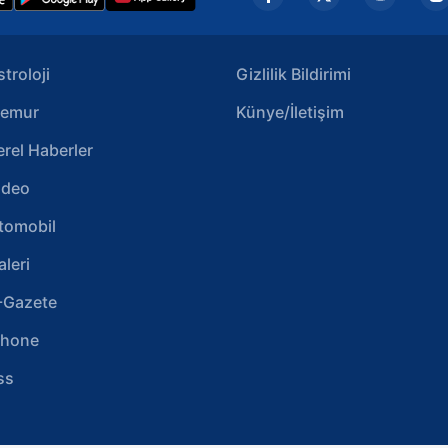
stroloji
Gizlilik Bildirimi
emur
Künye/İletişim
erel Haberler
ideo
tomobil
aleri
-Gazete
phone
ss