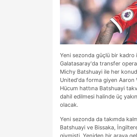
Yeni sezonda güçlü bir kadro
Galatasaray'da transfer operas
Michy Batshuayi ile her konu
United'da forma giyen Aaron Wa
Hücum hattına Batshuayi takvi
dahil edilmesi halinde üç yakı
olacak.
Yeni sezonda da takımda kalm
Batshuayi ve Bissaka, İngilter
giymişti. Yeniden bir araya ge