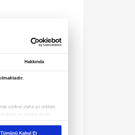
Hakkında
ılmaktadır.
ızda sizlere daha iyi reklam
duğunu ve sizlere en iyi
liyetlerimizi karşılamak
Tümünü Kabul Et