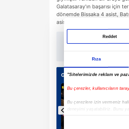
Galatasaray'ın başarısı için te
dönemde Bissaka 4 asist, Bats
asist katkısı yaptı.
Reddet
TAKVİM 
Rıza
"Sitelerimizde reklam ve paza
Günün Manşetleri
Bu çerezler, kullanıcıların tara
Bu çerezlere izin vermeniz halin
deneyimi yaşatabiliriz. Bunu y
içerikleri sunabilmek adına el
noktasında tek gelir kalemimiz 