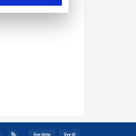
ar gösterilmeyecektir."
çerezler kullanılmaktadır. Bu
u hizmetlerinin sunulması
i ve sizlere yönelik
nılacaktır.
kin detaylı bilgi için Ayarlar
ak ve sitemizde ilgili
Üye Girişi
Üye Ol