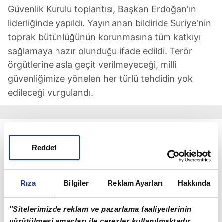
Güvenlik Kurulu toplantısı, Başkan Erdoğan'ın
liderliğinde yapıldı. Yayınlanan bildiride Suriye'nin
toprak bütünlüğünün korunmasına tüm katkıyı
sağlamaya hazır olunduğu ifade edildi. Terör
örgütlerine asla geçit verilmeyeceği, milli
güvenliğimize yönelen her türlü tehdidin yok
edileceği vurgulandı.
NOTLAR:
Reddet
BM
'ye göre 115 bin Suriyeli yerinden oldu.
Çatışmalarda 100'ün üzerinde Suriye rejimi
askerinin öldüğü bildirildi
Rıza
Bilgiler
Reklam Ayarları
Hakkında
Dünya medyası: HTŞ,Halep'e girdikten sonra tek
bir sivile dahil zarar vermedi
"Sitelerimizde reklam ve pazarlama faaliyetlerinin
Yağmalama olmadı, Halep'ten isteyenlerin
yürütülmesi amaçları ile çerezler kullanılmaktadır.