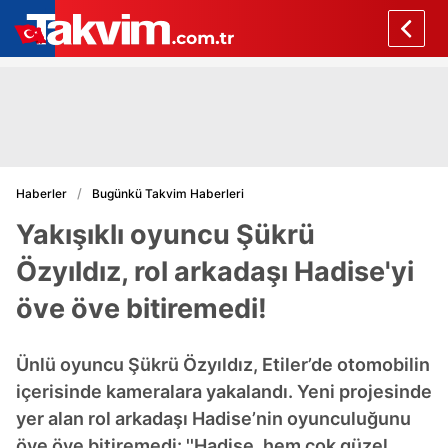
Haberler
Bugünkü Takvim Haberleri
Yakışıklı oyuncu Şükrü
Özyıldız, rol arkadaşı Hadise'yi
öve öve bitiremedi!
Ünlü oyuncu Şükrü Özyıldız, Etiler’de otomobilin
içerisinde kameralara yakalandı. Yeni projesinde
yer alan rol arkadaşı Hadise’nin oyunculuğunu
öve öve bitiremedi: ''Hadise, hem çok güzel