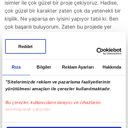
isimler ile çok güzel bir proje çekiyoruz. Hadise,
çok güzel bir karakter zaten çok da yetenekli bir
kişilik. Ne yaparsa en iyisini yapıyor tabii ki. Ben
çok başarılı buluyorum. Zaten bu projede yer
alıyorsa emin olun bu işi de doğru yapacağı
içindir" diyerek Hadise'nin oyunculuğunu
Reddet
beğendiğini dile getirdi.
ROMANTİK BİR KARAKTER
Rıza
Bilgiler
Reklam Ayarları
Hakkında
Uzun zamandır oyunculuk dersleri alan popçu
Hadise'nin hayat vereceği Ceren karakteri
"Sitelerimizde reklam ve pazarlama faaliyetlerinin
romantik ve risk analisti biriyken, Seda Bakan'ın
yürütülmesi amaçları ile çerezler kullanılmaktadır.
canlandıracağı Selma karakteri de insanı yoracak
Bu çerezler, kullanıcıların tarayıcı ve cihazlarını
kadar gerçekçi bir kişiliğe sahip. Öte yandan hem
tanımlayarak çalışırlar.
dizisi hem de şarkılarıyla konuşulan Hadise,
geçtiğimiz günlerde Bodrum'da verdiği konserde
Bu çerezlere izin vermeniz halinde sizlere özel