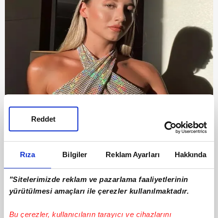
Aleyna Kalaycıoğlu'nun yıllar önceki burun
estetiği doktoru tarafından yeniden paylaşıldı
Reddet
25.02.2026
Çarşamba
Rıza
Bilgiler
Reklam Ayarları
Hakkında
"Sitelerimizde reklam ve pazarlama faaliyetlerinin
yürütülmesi amaçları ile çerezler kullanılmaktadır.
Bu çerezler, kullanıcıların tarayıcı ve cihazlarını