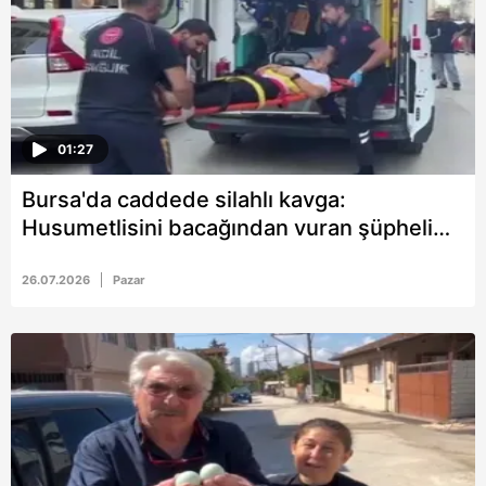
01:27
Bursa'da caddede silahlı kavga:
Husumetlisini bacağından vuran şüpheli
kaçtı
26.07.2026
Pazar