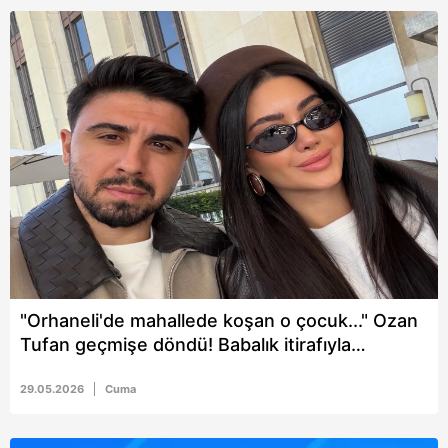
"Orhaneli'de mahallede koşan o çocuk..." Ozan
Tufan geçmişe döndü! Babalık itirafıyla
yürekleri ısıttı
29.05.2026
Cuma