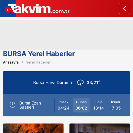
BURSA Yerel Haberler
Anasayfa
Yerel Haberler
o
Bursa Hava Durumu
33/21
İmsak
Güneş
Öğle
İkindi
Ak
Bursa Ezan
Saatleri
04:24
06:02
13:14
17:05
20