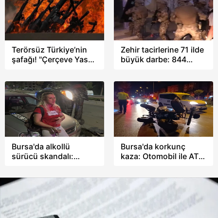
Terörsüz Türkiye’nin
Zehir tacirlerine 71 ilde
şafağı! "Çerçeve Yasa"
büyük darbe: 844
teklifi komisyondan
şüpheli tutuklandı
geçti: İP ve Yeni
Parti'den provokasyon
Bursa'da alkollü
Bursa'da korkunç
sürücü skandalı:
kaza: Otomobil ile ATV
Kazadan sağ çıktı,
çarpıştı
sergilediği tavırlarla
herkesi isyan ettirdi