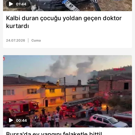
01:44
Kalbi duran çocuğu yoldan geçen doktor
kurtardı
24.07.2026
Cuma
00:44
Bursa'da ev yangını felaketle bitti!