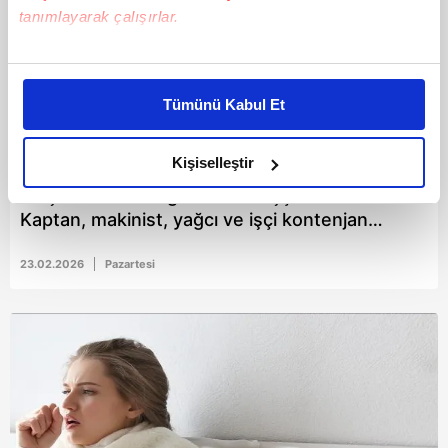
tanımlayarak çalışırlar.
Bu çerezlere izin vermeniz halinde sizlere özel
kişiselleştirilmiş reklamlar sunabilir, sayfalarımızda sizlere
Tümünü Kabul Et
daha iyi reklam deneyimi yaşatabiliriz. Bunu yaparken
amacımızın size daha iyi bir reklam deneyimi sunmak
olduğunu ve sizlere en iyi içerikleri sunabilmek adına
Kişiselleştir
elimizden gelen çabayı gösterdiğimizi ve bu noktada,
Ulaştırma Bakanlığı 5 ilde 30 işçi alacak:
reklamların maliyetlerimizi karşılamak noktasında tek gelir
Kaptan, makinist, yağcı ve işçi kontenjan
kalemimiz olduğunu sizlere hatırlatmak isteriz.
dağılımı
23.02.2026
Pazartesi
Her halükârda, kullanıcılar, bu çerezlere izin vermedikleri
takdirde, kullanıcılara hedefli reklamlar
gösterilmeyecektir."
Sizlere daha iyi bir hizmet sunabilmek için İnternet
Sitemizde kendimize ve üçüncü kişilere ait çerezler
kullanılmaktadır. Bu çerezler vasıtasıyla çeşitli kişisel