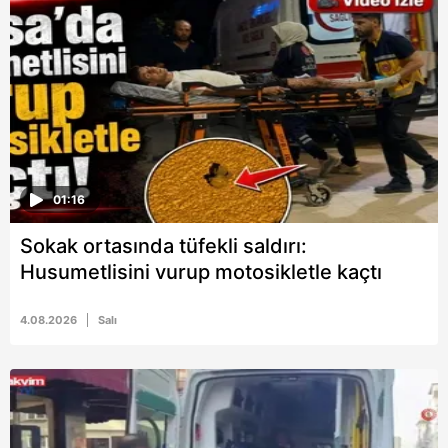
01:16
Sokak ortasında tüfekli saldırı:
Husumetlisini vurup motosikletle kaçtı
4.08.2026
Salı