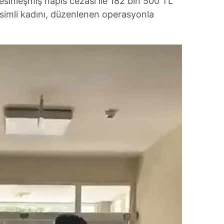
kesinleşmiş hapis cezası ile 182 bin 500 TL
isimli kadını, düzenlenen operasyonla