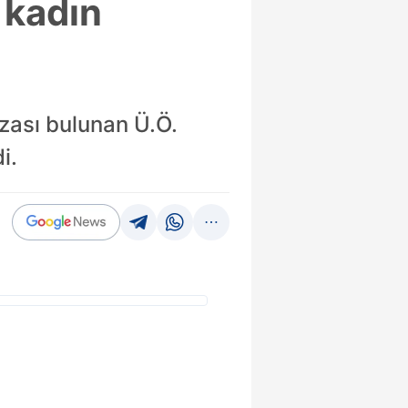
 kadın
zası bulunan Ü.Ö.
i.