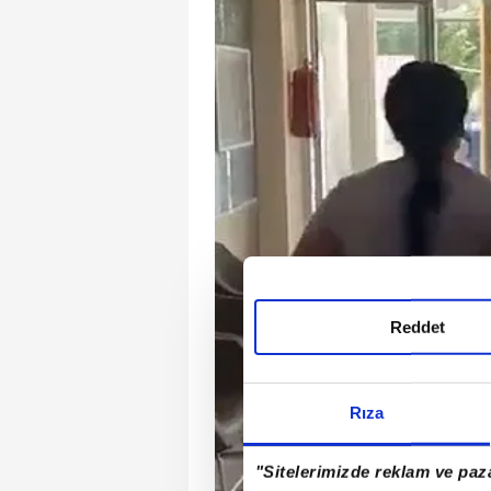
Reddet
Rıza
"Sitelerimizde reklam ve paza