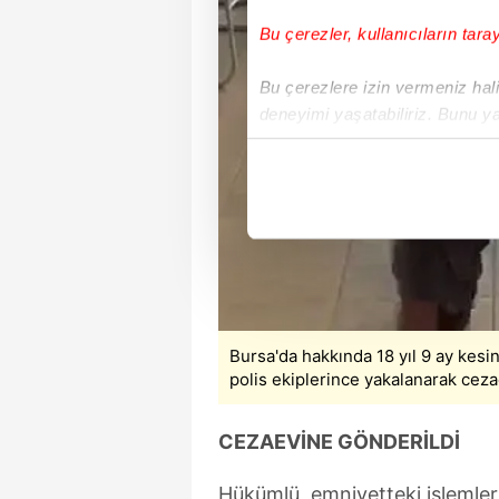
Bu çerezler, kullanıcıların tara
Bu çerezlere izin vermeniz halin
deneyimi yaşatabiliriz. Bunu y
içerikleri sunabilmek adına el
noktasında tek gelir kalemimiz 
Her halükârda, kullanıcılar, bu 
Sizlere daha iyi bir hizmet sun
çerezler vasıtasıyla çeşitli kiş
amacıyla kullanılmaktadır. Diğer
reklam/pazarlama faaliyetlerinin
Bursa'da hakkında 18 yıl 9 ay kesi
polis ekiplerince yakalanarak ceza
Çerezlere ilişkin tercihlerinizi 
butonuna tıklayabilir,
Çerez Bi
CEZAEVİNE GÖNDERİLDİ
6698 sayılı Kişisel Verilerin 
Hükümlü, emniyetteki işlemleri