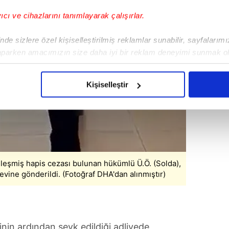
yıcı ve cihazlarını tanımlayarak çalışırlar.
de sizlere özel kişiselleştirilmiş reklamlar sunabilir, sayfalarım
aparken amacımızın size daha iyi bir reklam deneyimi sunmak ol
imizden gelen çabayı gösterdiğimizi ve bu noktada, reklamların ma
olduğunu sizlere hatırlatmak isteriz.
Kişiselleştir
çerezlere izin vermedikleri takdirde, kullanıcılara hedefli reklaml
abilmek için İnternet Sitemizde kendimize ve üçüncü kişilere ait 
isel verileriniz işlenmekte olup gerekli olan çerezler bilgi toplum
 çerezler, sitemizin daha işlevsel kılınması ve kişiselleştirilmes
 yapılması, amaçlarıyla sınırlı olarak açık rızanız dahilinde kulla
nleşmiş hapis cezası bulunan hükümlü Ü.Ö. (Solda),
evine gönderildi. (Fotoğraf DHA'dan alınmıştır)
aşağıda yer alan panel vasıtasıyla belirleyebilirsiniz. Çerezlere iliş
lgilendirme Metnimizi
ziyaret edebilirsiniz.
Korunması Kanunu uyarınca hazırlanmış Aydınlatma Metnimizi okum
nin ardından sevk edildiği adliyede