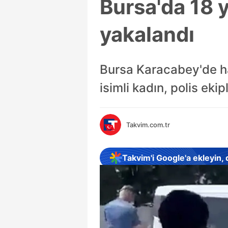
Bursa'da 18 y
yakalandı
Bursa Karacabey'de ha
isimli kadın, polis ek
Takvim.com.tr
Takvim'i Google'a ekleyin,