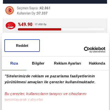
Seçmen Sayısı
42.061
Kullanılan Oy
37.337
%49.90
17.458 Oy
%35.58
12.447 Oy
Reddet
%9.70
3.395 Oy
Rıza
Bilgiler
Reklam Ayarları
Hakkında
%1.00
350 Oy
"Sitelerimizde reklam ve pazarlama faaliyetlerinin
yürütülmesi amaçları ile çerezler kullanılmaktadır.
%0.80
281 Oy
Bu çerezler, kullanıcıların tarayıcı ve cihazlarını
tanımlayarak çalışırlar.
%0.80
281 Oy