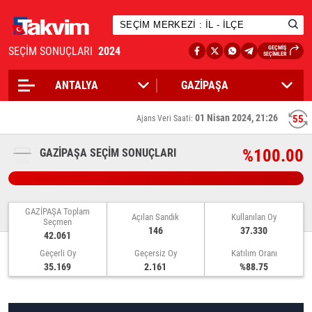
SEÇİM SONUÇLARI
2024
GEÇMİŞ
SEÇİMLER
01 Nisan 2024, 21:26
55
Ajans Veri Saati:
%100.00
GAZİPAŞA SEÇİM SONUÇLARI
GAZİPAŞA Toplam
Açılan Sandık
Kullanılan Oy
Seçmen
146
37.330
42.061
Geçerli Oy
Geçersiz Oy
Katılım Oranı
35.169
2.161
%88.75