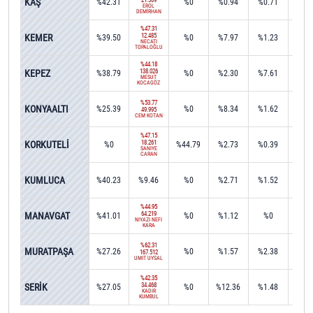
KAŞ
%42.31
%0
%0.94
%0.71
%0.
EROL
DEMİRHAN
%47.31
KEMER
12.485
%39.50
%0
%7.97
%1.23
%0
NECATİ
TOPALOĞLU
%44.18
KEPEZ
138.026
%38.79
%0
%2.30
%7.61
%0
MESUT
KOCAGÖZ
%53.77
KONYAALTI
%25.39
%0
%8.34
%1.62
%0
49.995
CEM KOTAN
%47.15
KORKUTELİ
18.261
%0
%44.79
%2.73
%0.39
%0
SANİYE
CARAN
KUMLUCA
%40.23
%9.46
%0
%2.71
%1.52
%0
%44.95
MANAVGAT
64.219
%41.01
%0
%1.12
%0
%8.
NİYAZİ NEFİ
KARA
%62.31
MURATPAŞA
%27.26
%0
%1.57
%2.38
%0
167.512
ÜMİT UYSAL
%42.35
SERİK
34.468
%27.05
%0
%12.36
%1.48
%0.
KADİR
KUMBUL