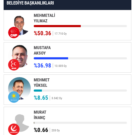
BELEDİYE BAŞKANLIKLARI
MEHMETALİ
YILMAZ
%50.36
17.710 Oy
MUSTAFA
AKSOY
%36.98
13.005 Oy
MEHMET
YÜKSEL
%8.65
3.042 Oy
MURAT
İNANÇ
%0.66
233 Oy