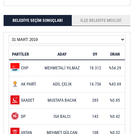
BELEDİYE SEÇİM SONUÇLARI
İLÇE BELEDİYE MECLİSİ
PARTİLER
ADAY
OY
ORAN
MEHMETALİ YILMAZ
18.312
%54.29
CHP
ADİL ÇELİK
14.736
%43.69
AK PARTİ
MUSTAFA BACAK
285
%0.85
SAADET
İSA BALCI
143
%0.42
DP
MEHMET GÜLCAN
108
%0.32
VATAN