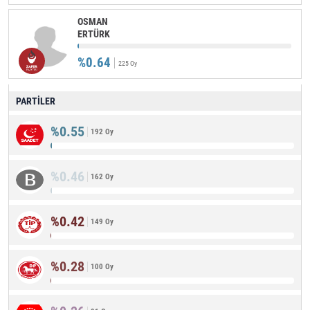
OSMAN
ERTÜRK
%0.64
225 Oy
PARTİLER
%0.55
192 Oy
%0.46
162 Oy
%0.42
149 Oy
%0.28
100 Oy