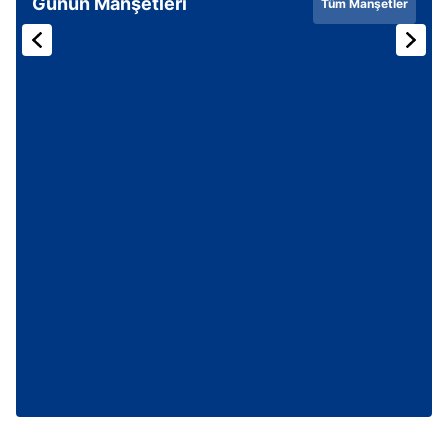
Günün Manşetleri
Tüm Manşetler
Çerezlere ilişkin tercihlerinizi aşağıda yer alan panel
vasıtasıyla belirleyebilirsiniz. Çerezlere ilişkin detaylı bilgi
için Ayarlar butonuna tıklayabilir,
Çerez Bilgilendirme
Metnimizi
ziyaret edebilirsiniz.
6698 sayılı Kişisel Verilerin Korunması Kanunu uyarınca
hazırlanmış Aydınlatma Metnimizi okumak ve sitemizde
ilgili mevzuata uygun olarak kullanılan çerezlerle ilgili bilgi
almak için lütfen
tıklayınız
.