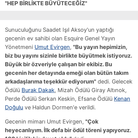
"HEP BİRLİKTE BÜYÜTECEĞİZ"
Sunuculuğunu Saadet Işıl Aksoy'un yaptığı
gecenin ev sahibi olan Esquire Genel Yayın
Yönetmeni
Umut Evirgen
,
"Bu yayın hepimizin,
biz bu yayını sizinle birlikte büyütmek istiyoruz.
Büyük bir özveriyle çalışan bir ekibiz. Bu
gecenin her detayında emeği olan bütün takım
arkadaşlarıma teşekkür ediyorum"
dedi. Gelecek
Ödülü
Burak Dakak
, Mizah Ödülü Giray Altınok,
Perde Ödülü Serkan Keskin, Efsane Ödülü
Kenan
Doğulu
ve Haldun Dormen'e verildi.
Gecenin mimarı Umut Evirgen,
"Çok
heyecanlıyım. İlk defa bir ödül töreni yapıyoruz.