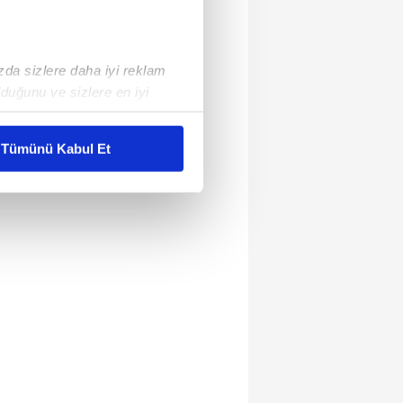
ızda sizlere daha iyi reklam
duğunu ve sizlere en iyi
liyetlerimizi karşılamak
Tümünü Kabul Et
ar gösterilmeyecektir."
çerezler kullanılmaktadır. Bu
u hizmetlerinin sunulması
i ve sizlere yönelik
nılacaktır.
kin detaylı bilgi için Ayarlar
ak ve sitemizde ilgili