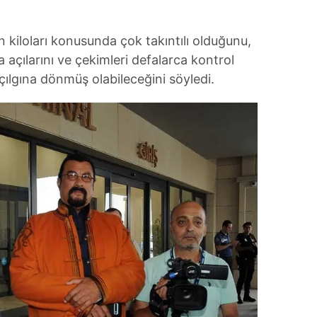
 çerezlerle ilgili bilgi almak için lütfen
tıklayınız
.
un kiloları konusunda çok takıntılı olduğunu,
 açılarını ve çekimleri defalarca kontrol
a çılgına dönmüş olabileceğini söyledi.