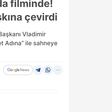
a filminde!
kına çevirdi
Başkanı Vladimir
et Adına” ile sahneye