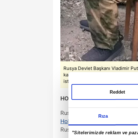
Rusya Devlet Başkanı Vladimir Put
kalan Seagal, filmde, Ukrayna’yı z
istediğini anlatıyor.
Reddet
HOLLYWOOD AKTÖRÜ RUS F
Rusya Devlet Başkanı
Vladimi
Rıza
Hollywood
'dan uzak kalan Sea
Rusya ile savaşı Ukrayna'nın is
"Sitelerimizde reklam ve paza