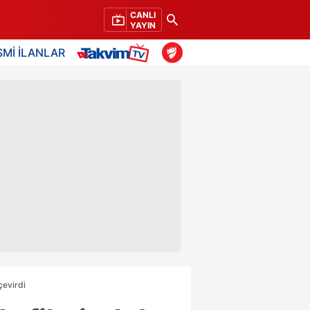
CANLI
YAYIN
SMİ İLANLAR
çevirdi