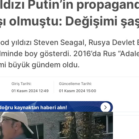
ldızı Putin’in propagand
ı olmuştu: Değişimi şaş
d yıldızı Steven Seagal, Rusya Devlet 
ilminde boy gösterdi. 2016’da Rus “Adal
imi büyük gündem oldu.
Giriş Tarihi:
Güncelleme Tarihi:
01 Kasım 2024 12:49
01 Kasım 2024 15:00
 doğru kaynaktan haberi alın!