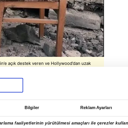
in’e açık destek veren ve Hollywood’dan uzak
iyaret ediyor ve Rusya ile savaşı Ukrayna’nın
İLMİNDE
r Putin
'e açık destek veren ve
Bilgiler
Reklam Ayarları
gal, filmde,
Ukrayna
'yı ziyaret ediyor ve
tediğini anlatıyor.
rlama faaliyetlerinin yürütülmesi amaçları ile çerezler kullan