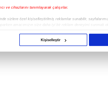
yıcı ve cihazlarını tanımlayarak çalışırlar.
asında büyük gündem oldu. Dünyaca ünlü
de sizlere özel kişiselleştirilmiş reklamlar sunabilir, sayfalarım
 aldığı ve neredeyse tanınmayacak kadar
aparken amacımızın size daha iyi bir reklam deneyimi sunmak ol
imizden gelen çabayı gösterdiğimizi ve bu noktada, reklamların ma
olduğunu sizlere hatırlatmak isteriz.
Kişiselleştir
çerezlere izin vermedikleri takdirde, kullanıcılara hedefli reklaml
abilmek için İnternet Sitemizde kendimize ve üçüncü kişilere ait 
isel verileriniz işlenmekte olup gerekli olan çerezler bilgi toplum
 çerezler, sitemizin daha işlevsel kılınması ve kişiselleştirilmes
 yapılması, amaçlarıyla sınırlı olarak açık rızanız dahilinde kulla
aşağıda yer alan panel vasıtasıyla belirleyebilirsiniz. Çerezlere iliş
lgilendirme Metnimizi
ziyaret edebilirsiniz.
Korunması Kanunu uyarınca hazırlanmış Aydınlatma Metnimizi okum