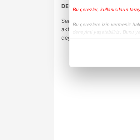
DEĞİŞİMİ GÜNDEM OLDU
Bu çerezler, kullanıcıların tara
Seagal'ın değişimi Batı medy
Bu çerezlere izin vermeniz halin
aktör Seagal'ın en az 20 kilo
deneyimi yaşatabiliriz. Bunu y
değiştiği gündem oldu.
içerikleri sunabilmek adına el
noktasında tek gelir kalemimiz 
Her halükârda, kullanıcılar, bu 
Sizlere daha iyi bir hizmet sun
çerezler vasıtasıyla çeşitli kiş
amacıyla kullanılmaktadır. Diğer
reklam/pazarlama faaliyetlerinin
Çerezlere ilişkin tercihlerinizi 
butonuna tıklayabilir,
Çerez Bi
6698 sayılı Kişisel Verilerin 