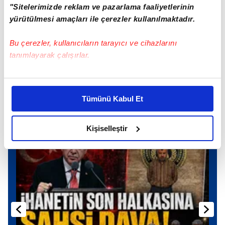
"Sitelerimizde reklam ve pazarlama faaliyetlerinin
yürütülmesi amaçları ile çerezler kullanılmaktadır.
TAKVİM UYGULAMASINI İNDİRMEK İÇİN
TIKLAYIN
Bu çerezler, kullanıcıların tarayıcı ve cihazlarını
tanımlayarak çalışırlar.
Bu çerezlere izin vermeniz halinde sizlere özel
kişiselleştirilmiş reklamlar sunabilir, sayfalarımızda sizlere
Günün Manşetleri
Tümünü Kabul Et
Tüm Manşetler
daha iyi reklam deneyimi yaşatabiliriz. Bunu yaparken
amacımızın size daha iyi bir reklam deneyimi sunmak
olduğunu ve sizlere en iyi içerikleri sunabilmek adına
Kişiselleştir
elimizden gelen çabayı gösterdiğimizi ve bu noktada,
reklamların maliyetlerimizi karşılamak noktasında tek gelir
kalemimiz olduğunu sizlere hatırlatmak isteriz.
Her halükârda, kullanıcılar, bu çerezlere izin vermedikleri
takdirde, kullanıcılara hedefli reklamlar
gösterilmeyecektir."