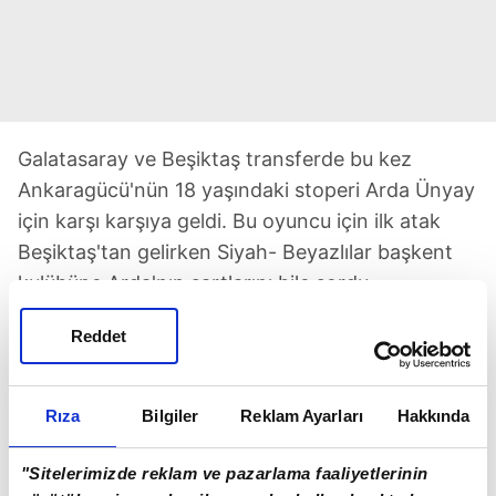
Galatasaray ve Beşiktaş transferde bu kez
Ankaragücü'nün 18 yaşındaki stoperi Arda Ünyay
için karşı karşıya geldi. Bu oyuncu için ilk atak
Beşiktaş'tan gelirken Siyah- Beyazlılar başkent
kulübüne Arda'nın şartlarını bile sordu.
Reddet
Bu gelişmeler yaşanırken aynı futbolcu için bu
kez devreye Galatasaray girdi. 2 kulübün de bu
oyuncu için pazarlıklarını sürdürdüğü ortaya çıktı.
Rıza
Bilgiler
Reklam Ayarları
Hakkında
Arda Ünyay bu sezon 4 kez A.Gücü forması
giydi.
"Sitelerimizde reklam ve pazarlama faaliyetlerinin