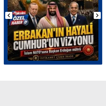
Sitemizde kendimize ve üçüncü kişilere ait çerezler
kullanılmaktadır. Bu çerezler vasıtasıyla çeşitli kişisel
verileriniz işlenmekte olup gerekli olan çerezler bilgi
toplumu hizmetlerinin sunulması amacıyla
kullanılmaktadır. Diğer çerezler, sitemizin daha işlevsel
kılınması ve kişiselleştirilmesi ve sizlere yönelik
reklam/pazarlama faaliyetlerinin yapılması, amaçlarıyla
sınırlı olarak açık rızanız dahilinde kullanılacaktır.
Çerezlere ilişkin tercihlerinizi aşağıda yer alan panel
vasıtasıyla belirleyebilirsiniz. Çerezlere ilişkin detaylı bilgi
için Ayarlar butonuna tıklayabilir,
Çerez Bilgilendirme
Metnimizi
ziyaret edebilirsiniz.
6698 sayılı Kişisel Verilerin Korunması Kanunu uyarınca
hazırlanmış Aydınlatma Metnimizi okumak ve sitemizde
ilgili mevzuata uygun olarak kullanılan çerezlerle ilgili bilgi
almak için lütfen
tıklayınız
.