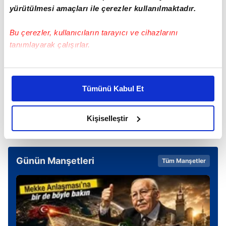
yendik
ama hakemi yenemedik
" dediği öğrenildi.
yürütülmesi amaçları ile çerezler kullanılmaktadır.
Bu çerezler, kullanıcıların tarayıcı ve cihazlarını
tanımlayarak çalışırlar.
Bu çerezlere izin vermeniz halinde sizlere özel
kişiselleştirilmiş reklamlar sunabilir, sayfalarımızda sizlere
TAKVİM UYGULAMASINI İNDİRMEK İÇİN
Tümünü Kabul Et
daha iyi reklam deneyimi yaşatabiliriz. Bunu yaparken
TIKLAYIN
amacımızın size daha iyi bir reklam deneyimi sunmak
olduğunu ve sizlere en iyi içerikleri sunabilmek adına
Kişiselleştir
elimizden gelen çabayı gösterdiğimizi ve bu noktada,
reklamların maliyetlerimizi karşılamak noktasında tek gelir
kalemimiz olduğunu sizlere hatırlatmak isteriz.
Günün Manşetleri
Tüm Manşetler
Her halükârda, kullanıcılar, bu çerezlere izin vermedikleri
takdirde, kullanıcılara hedefli reklamlar
gösterilmeyecektir."