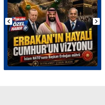
Sizlere daha iyi bir hizmet sunabilmek için İnternet
Sitemizde kendimize ve üçüncü kişilere ait çerezler
kullanılmaktadır. Bu çerezler vasıtasıyla çeşitli kişisel
verileriniz işlenmekte olup gerekli olan çerezler bilgi
toplumu hizmetlerinin sunulması amacıyla
kullanılmaktadır. Diğer çerezler, sitemizin daha işlevsel
kılınması ve kişiselleştirilmesi ve sizlere yönelik
reklam/pazarlama faaliyetlerinin yapılması, amaçlarıyla
sınırlı olarak açık rızanız dahilinde kullanılacaktır.
Çerezlere ilişkin tercihlerinizi aşağıda yer alan panel
vasıtasıyla belirleyebilirsiniz. Çerezlere ilişkin detaylı bilgi
için Ayarlar butonuna tıklayabilir,
Çerez Bilgilendirme
Metnimizi
ziyaret edebilirsiniz.
6698 sayılı Kişisel Verilerin Korunması Kanunu uyarınca
hazırlanmış Aydınlatma Metnimizi okumak ve sitemizde
ilgili mevzuata uygun olarak kullanılan çerezlerle ilgili bilgi
almak için lütfen
tıklayınız
.