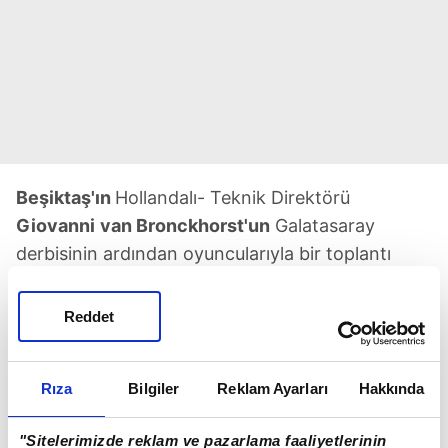
Beşiktaş'ın
Hollandalı- Teknik Direktörü
Giovanni
van Bronckhorst'un
Galatasaray
derbisinin ardından oyuncularıyla bir toplantı
yaptığı öğrenildi. 49 yaşındaki teknik
adamın,"
Benim gözümde
maçı kazandınız.
Reddet
Sahada
bize yapılan faüllere göz
yuman bir
hakem vardı.
Biz maç oyunca rakipten
dahi
Rıza
Bilgiler
Reklam Ayarları
Hakkında
iyiydik. Daha etkili
performans gösterdik.
Mücadelemiz ve etkili
oyunumuzla rakibi
"Sitelerimizde reklam ve pazarlama faaliyetlerinin