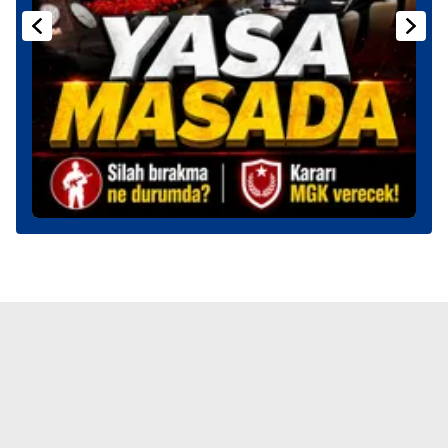
kullanılmaktadır. Bu çerezler vasıtasıyla çeşitli kişisel
verileriniz işlenmekte olup gerekli olan çerezler bilgi
toplumu hizmetlerinin sunulması amacıyla
kullanılmaktadır. Diğer çerezler, sitemizin daha işlevsel
kılınması ve kişiselleştirilmesi ve sizlere yönelik
reklam/pazarlama faaliyetlerinin yapılması, amaçlarıyla
sınırlı olarak açık rızanız dahilinde kullanılacaktır.
Çerezlere ilişkin tercihlerinizi aşağıda yer alan panel
vasıtasıyla belirleyebilirsiniz. Çerezlere ilişkin detaylı bilgi
için Ayarlar butonuna tıklayabilir,
Çerez Bilgilendirme
Metnimizi
ziyaret edebilirsiniz.
6698 sayılı Kişisel Verilerin Korunması Kanunu uyarınca
hazırlanmış Aydınlatma Metnimizi okumak ve sitemizde
ilgili mevzuata uygun olarak kullanılan çerezlerle ilgili bilgi
almak için lütfen
tıklayınız
.