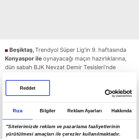
Beşiktaş,
Trendyol Süper Lig'in 9. haftasında
Konyaspor
ile
oynayacağı maçın hazırlıklarına,
dün sabah BJK Nevzat Demir Tesisleri'nde
yaptığı antrenmanla devam etti.
Giovanni van
Bronckhorst
yönetiminde yapılan antrenman,
Reddet
kondisyon ve taktik çalışmasıydı.
Isınma
koşuları ve 5'e 2 çalışmasıyla başlayan idman,
pas çalışmasıyla devam etti. Antrenman, dar
Rıza
Bilgiler
Reklam Ayarları
Hakkında
alanda oynanan çift kale maçla sona erdi.
"Sitelerimizde reklam ve pazarlama faaliyetlerinin
yürütülmesi amaçları ile çerezler kullanılmaktadır.