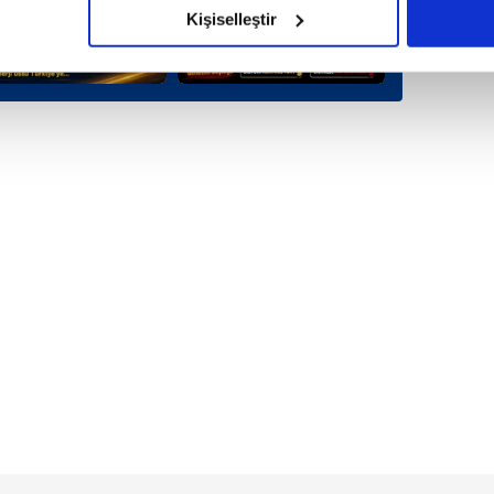
olduğunu sizlere hatırlatmak isteriz.
Kişiselleştir
çerezlere izin vermedikleri takdirde, kullanıcılara hedefli reklaml
abilmek için İnternet Sitemizde kendimize ve üçüncü kişilere ait 
isel verileriniz işlenmekte olup gerekli olan çerezler bilgi toplum
 çerezler, sitemizin daha işlevsel kılınması ve kişiselleştirilmes
 yapılması, amaçlarıyla sınırlı olarak açık rızanız dahilinde kulla
aşağıda yer alan panel vasıtasıyla belirleyebilirsiniz. Çerezlere iliş
lgilendirme Metnimizi
ziyaret edebilirsiniz.
Korunması Kanunu uyarınca hazırlanmış Aydınlatma Metnimizi okum
 çerezlerle ilgili bilgi almak için lütfen
tıklayınız
.