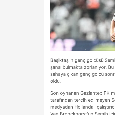
Beşiktaş'ın genç golcüsü Semi
şansı bulmakta zorlanıyor. Bu s
sahaya çıkan genç golcü sonr
oldu.
Son oynanan Gaziantep FK ma
tarafından tercih edilmeyen Se
medyadan Hollandalı çalıştırı
Van Bronckhorst'un Semih içi