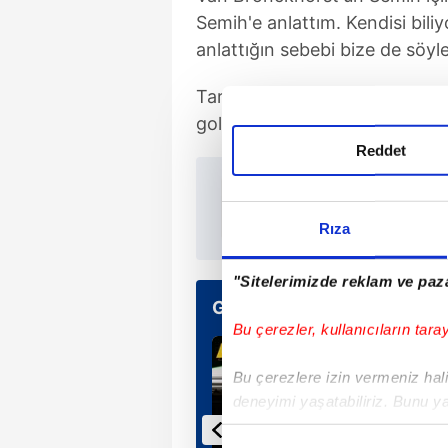
Semih'e anlattım. Kendisi bili
anlattığın sebebi bize de söyle
Taraftarların süre almasını is
gol atamazken 3 asist kaydett
Reddet
TAKVİM 
Rıza
"Sitelerimizde reklam ve paza
Günün Manşetleri
Bu çerezler, kullanıcıların tara
Bu çerezlere izin vermeniz halin
deneyimi yaşatabiliriz. Bunu y
içerikleri sunabilmek adına el