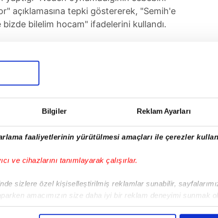
yor" açıklamasına tepki göstererek, "Semih'e
 bizde bilelim hocam" ifadelerini kullandı.
tediği genç golcü bu sezon çıktığı 10 maçta
i.
UYGULAMASINI İNDİRMEK İÇİN TIKLAYIN
Bilgiler
Reklam Ayarları
rlama faaliyetlerinin yürütülmesi amaçları ile çerezler kullan
Tüm Manşetler
yıcı ve cihazlarını tanımlayarak çalışırlar.
de sizlere özel kişiselleştirilmiş reklamlar sunabilir, sayfalarım
aparken amacımızın size daha iyi bir reklam deneyimi sunmak ol
imizden gelen çabayı gösterdiğimizi ve bu noktada, reklamların ma