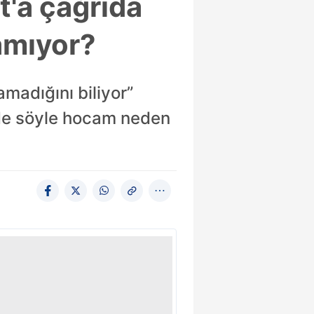
t'a çağrıda
amıyor?
madığını biliyor”
 de söyle hocam neden