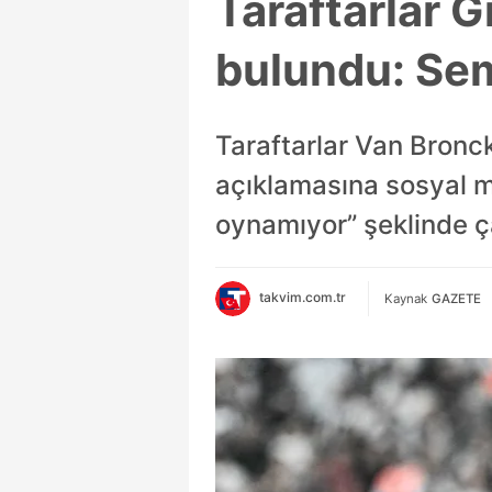
Taraftarlar 
bulundu: Sem
Taraftarlar Van Bronck
açıklamasına sosyal m
oynamıyor” şeklinde ç
takvim.com.tr
Kaynak
GAZETE