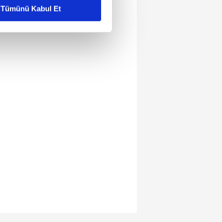
Tümünü Kabul Et
ar gösterilmeyecektir."
çerezler kullanılmaktadır. Bu
u hizmetlerinin sunulması
i ve sizlere yönelik
nılacaktır.
kin detaylı bilgi için Ayarlar
ak ve sitemizde ilgili