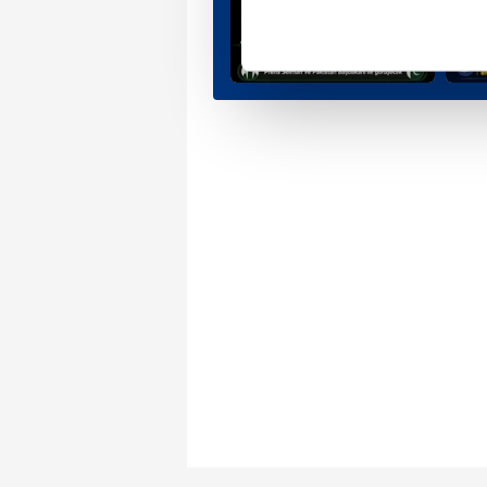
noktasında tek gelir kalemimiz 
Her halükârda, kullanıcılar, bu 
Sizlere daha iyi bir hizmet sun
çerezler vasıtasıyla çeşitli kiş
amacıyla kullanılmaktadır. Diğer
reklam/pazarlama faaliyetlerinin
Çerezlere ilişkin tercihlerinizi 
butonuna tıklayabilir,
Çerez Bi
6698 sayılı Kişisel Verilerin 
mevzuata uygun olarak kullanılan