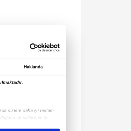
Hakkında
ılmaktadır.
ızda sizlere daha iyi reklam
duğunu ve sizlere en iyi
liyetlerimizi karşılamak