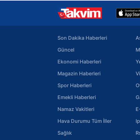
Son Dakika Haberleri
A
Güncel
M
Ekonomi Haberleri
Y
Magazin Haberleri
V
Spor Haberleri
O
Emekli Haberleri
G
Namaz Vakitleri
E
Hava Durumu Tüm İller
I
Sağlık
R