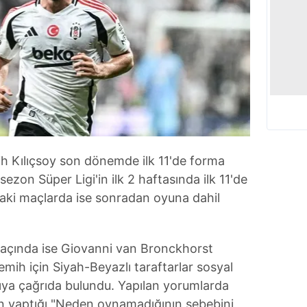
h Kılıçsoy son dönemde ilk 11'de forma
ezon Süper Ligi'in ilk 2 haftasında ilk 11'de
aki maçlarda ise sonradan oyuna dahil
çında ise Giovanni van Bronckhorst
mih için Siyah-Beyazlı taraftarlar sosyal
cıya çağrıda bulundu. Yapılan yorumlarda
n yaptığı "Neden oynamadığının sebebini