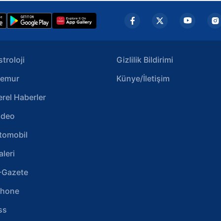
stroloji
Gizlilik Bildirimi
emur
Künye/İletişim
erel Haberler
ideo
tomobil
aleri
-Gazete
phone
ss