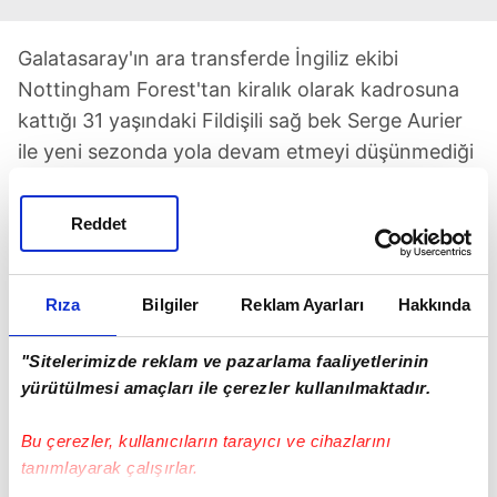
Galatasaray'ın ara transferde İngiliz ekibi
Nottingham Forest'tan kiralık olarak kadrosuna
kattığı 31 yaşındaki Fildişili sağ bek Serge Aurier
ile yeni sezonda yola devam etmeyi düşünmediği
ve sağ bek arayışlarına başladığı öğrenildi. Aurier,
Galatasaray formasını 3 maçta 53 dakika
Reddet
giyebildi.
Rıza
Bilgiler
Reklam Ayarları
Hakkında
"Sitelerimizde reklam ve pazarlama faaliyetlerinin
yürütülmesi amaçları ile çerezler kullanılmaktadır.
TAKVİM UYGULAMASINI İNDİRMEK İÇİN
Bu çerezler, kullanıcıların tarayıcı ve cihazlarını
TIKLAYIN
tanımlayarak çalışırlar.