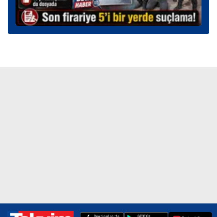
kullanılmaktadır. Diğer çerezler, sitemizin daha işlevsel
kılınması ve kişiselleştirilmesi ve sizlere yönelik
reklam/pazarlama faaliyetlerinin yapılması, amaçlarıyla
sınırlı olarak açık rızanız dahilinde kullanılacaktır.
Çerezlere ilişkin tercihlerinizi aşağıda yer alan panel
vasıtasıyla belirleyebilirsiniz. Çerezlere ilişkin detaylı bilgi
için Ayarlar butonuna tıklayabilir,
Çerez Bilgilendirme
Metnimizi
ziyaret edebilirsiniz.
6698 sayılı Kişisel Verilerin Korunması Kanunu uyarınca
hazırlanmış Aydınlatma Metnimizi okumak ve sitemizde
ilgili mevzuata uygun olarak kullanılan çerezlerle ilgili bilgi
almak için lütfen
tıklayınız
.