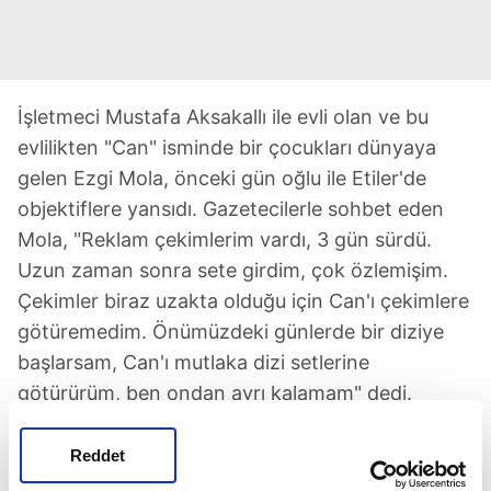
İşletmeci Mustafa Aksakallı ile evli olan ve bu
evlilikten "Can" isminde bir çocukları dünyaya
gelen Ezgi Mola, önceki gün oğlu ile Etiler'de
objektiflere yansıdı. Gazetecilerle sohbet eden
Mola, "Reklam çekimlerim vardı, 3 gün sürdü.
Uzun zaman sonra sete girdim, çok özlemişim.
Çekimler biraz uzakta olduğu için Can'ı çekimlere
götüremedim. Önümüzdeki günlerde bir diziye
başlarsam, Can'ı mutlaka dizi setlerine
götürürüm, ben ondan ayrı kalamam" dedi.
AKLIM HEP ONDA!
Reddet
Herkesten destek aldığını da söyleyen Mola,