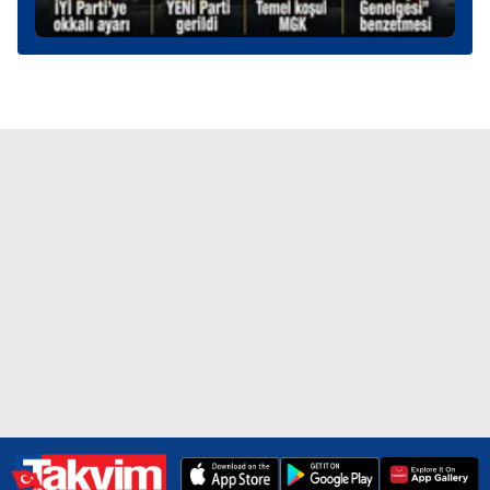
6698 sayılı Kişisel Verilerin Korunması Kanunu uyarınca
hazırlanmış Aydınlatma Metnimizi okumak ve sitemizde
ilgili mevzuata uygun olarak kullanılan çerezlerle ilgili bilgi
almak için lütfen
tıklayınız
.