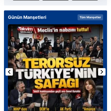
Her halükârda, kullanıcılar, bu çerezlere izin vermedikleri
takdirde, kullanıcılara hedefli reklamlar
gösterilmeyecektir."
Günün Manşetleri
Tüm Manşetler
Sizlere daha iyi bir hizmet sunabilmek için İnternet
Sitemizde kendimize ve üçüncü kişilere ait çerezler
kullanılmaktadır. Bu çerezler vasıtasıyla çeşitli kişisel
verileriniz işlenmekte olup gerekli olan çerezler bilgi
toplumu hizmetlerinin sunulması amacıyla
kullanılmaktadır. Diğer çerezler, sitemizin daha işlevsel
kılınması ve kişiselleştirilmesi ve sizlere yönelik
reklam/pazarlama faaliyetlerinin yapılması, amaçlarıyla
sınırlı olarak açık rızanız dahilinde kullanılacaktır.
Çerezlere ilişkin tercihlerinizi aşağıda yer alan panel
vasıtasıyla belirleyebilirsiniz. Çerezlere ilişkin detaylı bilgi
için Ayarlar butonuna tıklayabilir,
Çerez Bilgilendirme
Metnimizi
ziyaret edebilirsiniz.