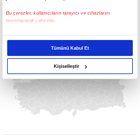
BELEDİYE BAŞKAN ADAYLARI 2024
Bu çerezler, kullanıcıların tarayıcı ve cihazlarını
tanımlayarak çalışırlar.
Bu çerezlere izin vermeniz halinde sizlere özel
kişiselleştirilmiş reklamlar sunabilir, sayfalarımızda sizlere
Tümünü Kabul Et
daha iyi reklam deneyimi yaşatabiliriz. Bunu yaparken
amacımızın size daha iyi bir reklam deneyimi sunmak
olduğunu ve sizlere en iyi içerikleri sunabilmek adına
Kişiselleştir
elimizden gelen çabayı gösterdiğimizi ve bu noktada,
reklamların maliyetlerimizi karşılamak noktasında tek gelir
kalemimiz olduğunu sizlere hatırlatmak isteriz.
Her halükârda, kullanıcılar, bu çerezlere izin vermedikleri
takdirde, kullanıcılara hedefli reklamlar
gösterilmeyecektir."
Sizlere daha iyi bir hizmet sunabilmek için İnternet