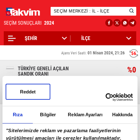
SEÇİM SONUÇLARI
2024
01 Nisan 2024, 21:26
56
Ajans Veri Saati:
%0
TÜRKİYE GENELİ AÇILAN
SANDIK ORANI
Reddet
Toplam Seçmen
Açılan Sandık
Kullanılan Oy
0
0
0
Geçerli Oy
Geçersiz Oy
Katılım Oranı
Rıza
Bilgiler
Reklam Ayarları
Hakkında
0
0
%0
"Sitelerimizde reklam ve pazarlama faaliyetlerinin
yürütülmesi amaçları ile çerezler kullanılmaktadır.