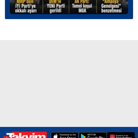
kullanılmaktadır. Diğer çerezler, sitemizin daha işlevsel
kılınması ve kişiselleştirilmesi ve sizlere yönelik
reklam/pazarlama faaliyetlerinin yapılması, amaçlarıyla
sınırlı olarak açık rızanız dahilinde kullanılacaktır.
Çerezlere ilişkin tercihlerinizi aşağıda yer alan panel
vasıtasıyla belirleyebilirsiniz. Çerezlere ilişkin detaylı bilgi
için Ayarlar butonuna tıklayabilir,
Çerez Bilgilendirme
Metnimizi
ziyaret edebilirsiniz.
6698 sayılı Kişisel Verilerin Korunması Kanunu uyarınca
hazırlanmış Aydınlatma Metnimizi okumak ve sitemizde
ilgili mevzuata uygun olarak kullanılan çerezlerle ilgili bilgi
almak için lütfen
tıklayınız
.