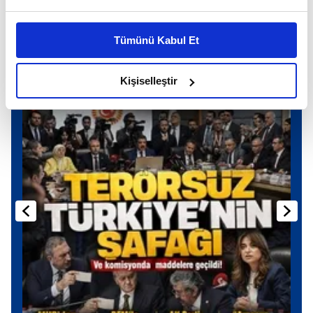
ikinci, takım arkadaşı Oscar Piastri ise üçüncü
Bu çerezlere izin vermeniz halinde sizlere özel
sırada podyuma çıktı.
kişiselleştirilmiş reklamlar sunabilir, sayfalarımızda sizlere
Tümünü Kabul Et
daha iyi reklam deneyimi yaşatabiliriz. Bunu yaparken
Günün Manşetleri
Tüm Manşetler
amacımızın size daha iyi bir reklam deneyimi sunmak
olduğunu ve sizlere en iyi içerikleri sunabilmek adına
Kişiselleştir
elimizden gelen çabayı gösterdiğimizi ve bu noktada,
reklamların maliyetlerimizi karşılamak noktasında tek gelir
kalemimiz olduğunu sizlere hatırlatmak isteriz.
Her halükârda, kullanıcılar, bu çerezlere izin vermedikleri
takdirde, kullanıcılara hedefli reklamlar
gösterilmeyecektir."
Sizlere daha iyi bir hizmet sunabilmek için İnternet
Sitemizde kendimize ve üçüncü kişilere ait çerezler
kullanılmaktadır. Bu çerezler vasıtasıyla çeşitli kişisel
verileriniz işlenmekte olup gerekli olan çerezler bilgi
toplumu hizmetlerinin sunulması amacıyla