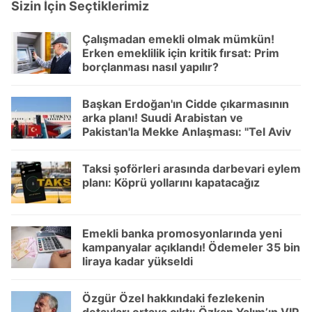
Sizin İçin Seçtiklerimiz
toplumu hizmetlerinin sunulması amacıyla
kullanılmaktadır. Diğer çerezler, sitemizin daha işlevsel
Çalışmadan emekli olmak mümkün!
kılınması ve kişiselleştirilmesi ve sizlere yönelik
Erken emeklilik için kritik fırsat: Prim
reklam/pazarlama faaliyetlerinin yapılması, amaçlarıyla
borçlanması nasıl yapılır?
sınırlı olarak açık rızanız dahilinde kullanılacaktır.
Başkan Erdoğan'ın Cidde çıkarmasının
Çerezlere ilişkin tercihlerinizi aşağıda yer alan panel
arka planı! Suudi Arabistan ve
Pakistan'la Mekke Anlaşması: "Tel Aviv
vasıtasıyla belirleyebilirsiniz. Çerezlere ilişkin detaylı bilgi
için 'ölümcül ittifak"
için Ayarlar butonuna tıklayabilir,
Çerez Bilgilendirme
Metnimizi
ziyaret edebilirsiniz.
Taksi şoförleri arasında darbevari eylem
planı: Köprü yollarını kapatacağız
6698 sayılı Kişisel Verilerin Korunması Kanunu uyarınca
hazırlanmış Aydınlatma Metnimizi okumak ve sitemizde
ilgili mevzuata uygun olarak kullanılan çerezlerle ilgili bilgi
Emekli banka promosyonlarında yeni
kampanyalar açıklandı! Ödemeler 35 bin
almak için lütfen
tıklayınız
.
liraya kadar yükseldi
Özgür Özel hakkındaki fezlekenin