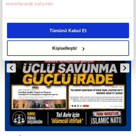
Günün Manşetleri
Tüm Manşetler
tanımlayarak çalışırlar.
Bu çerezlere izin vermeniz halinde sizlere özel
kişiselleştirilmiş reklamlar sunabilir, sayfalarımızda sizlere
Tümünü Kabul Et
daha iyi reklam deneyimi yaşatabiliriz. Bunu yaparken
amacımızın size daha iyi bir reklam deneyimi sunmak
olduğunu ve sizlere en iyi içerikleri sunabilmek adına
Kişiselleştir
elimizden gelen çabayı gösterdiğimizi ve bu noktada,
reklamların maliyetlerimizi karşılamak noktasında tek gelir
kalemimiz olduğunu sizlere hatırlatmak isteriz.
Her halükârda, kullanıcılar, bu çerezlere izin vermedikleri
takdirde, kullanıcılara hedefli reklamlar
gösterilmeyecektir."
Sizlere daha iyi bir hizmet sunabilmek için İnternet
Sitemizde kendimize ve üçüncü kişilere ait çerezler
kullanılmaktadır. Bu çerezler vasıtasıyla çeşitli kişisel
verileriniz işlenmekte olup gerekli olan çerezler bilgi