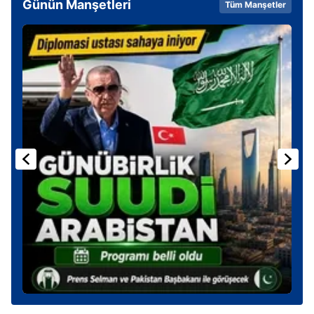
Günün Manşetleri
Tüm Manşetler
gösterilmeyecektir."
Sizlere daha iyi bir hizmet sunabilmek için İnternet
Sitemizde kendimize ve üçüncü kişilere ait çerezler
kullanılmaktadır. Bu çerezler vasıtasıyla çeşitli kişisel
verileriniz işlenmekte olup gerekli olan çerezler bilgi
toplumu hizmetlerinin sunulması amacıyla
kullanılmaktadır. Diğer çerezler, sitemizin daha işlevsel
kılınması ve kişiselleştirilmesi ve sizlere yönelik
reklam/pazarlama faaliyetlerinin yapılması, amaçlarıyla
sınırlı olarak açık rızanız dahilinde kullanılacaktır.
Çerezlere ilişkin tercihlerinizi aşağıda yer alan panel
vasıtasıyla belirleyebilirsiniz. Çerezlere ilişkin detaylı bilgi
için Ayarlar butonuna tıklayabilir,
Çerez Bilgilendirme
Metnimizi
ziyaret edebilirsiniz.
6698 sayılı Kişisel Verilerin Korunması Kanunu uyarınca