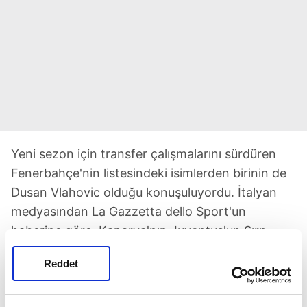
Yeni sezon için transfer çalışmalarını sürdüren
Fenerbahçe'nin listesindeki isimlerden birinin de
Dusan Vlahovic olduğu konuşuluyordu. İtalyan
medyasından La Gazzetta dello Sport'un
haberine göre, Kanarya'nın Juventus'un Sırp
yıldızına yapacağı teklif belli oldu. Sarı-
Reddet
Lacivertliler'in, 25 yaşındaki futbolcuya yıllık 10
milyon Euro, Juventus'a ise bonservisi için 30