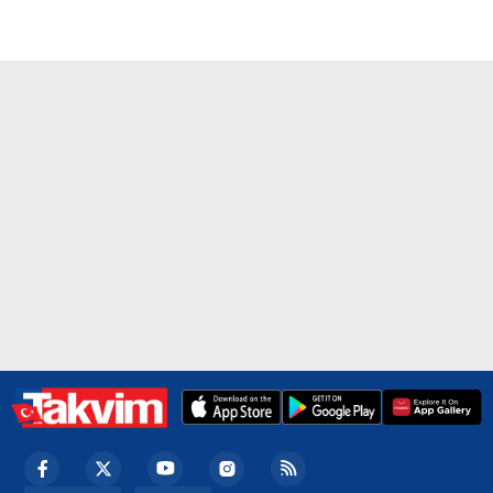
hazırlanmış Aydınlatma Metnimizi okumak ve sitemizde
ilgili mevzuata uygun olarak kullanılan çerezlerle ilgili bilgi
almak için lütfen
tıklayınız
.