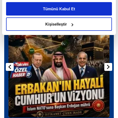
kişiselleştirilmiş reklamlar sunabilir, sayfalarımızda sizlere
Günün Manşetleri
Tümünü Kabul Et
Tüm Manşetler
daha iyi reklam deneyimi yaşatabiliriz. Bunu yaparken
amacımızın size daha iyi bir reklam deneyimi sunmak
olduğunu ve sizlere en iyi içerikleri sunabilmek adına
Kişiselleştir
elimizden gelen çabayı gösterdiğimizi ve bu noktada,
reklamların maliyetlerimizi karşılamak noktasında tek gelir
kalemimiz olduğunu sizlere hatırlatmak isteriz.
Her halükârda, kullanıcılar, bu çerezlere izin vermedikleri
takdirde, kullanıcılara hedefli reklamlar
gösterilmeyecektir."
Sizlere daha iyi bir hizmet sunabilmek için İnternet
Sitemizde kendimize ve üçüncü kişilere ait çerezler
kullanılmaktadır. Bu çerezler vasıtasıyla çeşitli kişisel
verileriniz işlenmekte olup gerekli olan çerezler bilgi
toplumu hizmetlerinin sunulması amacıyla
kullanılmaktadır. Diğer çerezler, sitemizin daha işlevsel