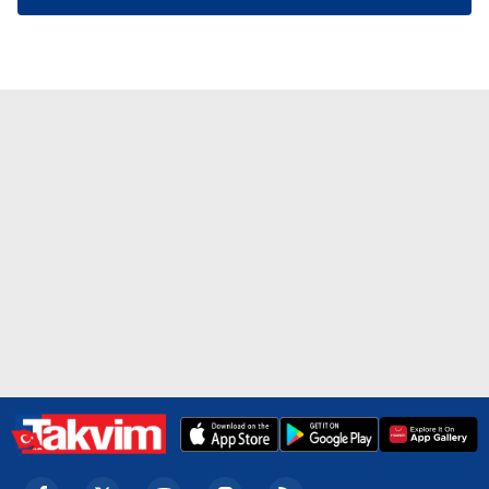
kılınması ve kişiselleştirilmesi ve sizlere yönelik
reklam/pazarlama faaliyetlerinin yapılması, amaçlarıyla
sınırlı olarak açık rızanız dahilinde kullanılacaktır.
Çerezlere ilişkin tercihlerinizi aşağıda yer alan panel
vasıtasıyla belirleyebilirsiniz. Çerezlere ilişkin detaylı bilgi
için Ayarlar butonuna tıklayabilir,
Çerez Bilgilendirme
Metnimizi
ziyaret edebilirsiniz.
6698 sayılı Kişisel Verilerin Korunması Kanunu uyarınca
hazırlanmış Aydınlatma Metnimizi okumak ve sitemizde
ilgili mevzuata uygun olarak kullanılan çerezlerle ilgili bilgi
almak için lütfen
tıklayınız
.