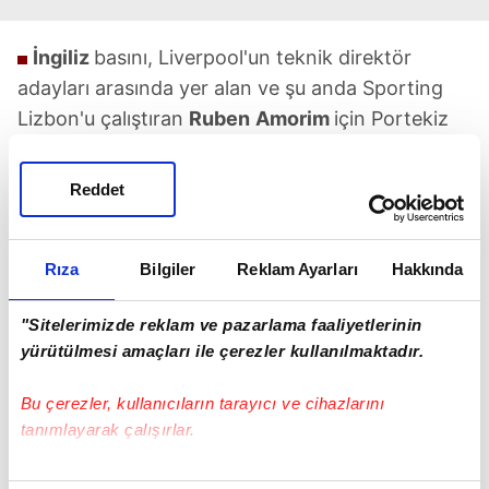
İngiliz
basını, Liverpool'un teknik direktör
adayları arasında yer alan ve şu anda Sporting
Lizbon'u çalıştıran
Ruben
Amorim
için Portekiz
kulübünün 15 milyon Euro fesih bedeli istediğini
yazdı.
Reddet
Rıza
Bilgiler
Reklam Ayarları
Hakkında
"Sitelerimizde reklam ve pazarlama faaliyetlerinin
yürütülmesi amaçları ile çerezler kullanılmaktadır.
TAKVİM UYGULAMASINI İNDİRMEK İÇİN
TIKLAYIN
Bu çerezler, kullanıcıların tarayıcı ve cihazlarını
tanımlayarak çalışırlar.
Bu çerezlere izin vermeniz halinde sizlere özel