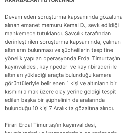
AKRABALARI TUTUKLANDI
kullanılmaktadır. Diğer çerezler, sitemizin daha işlevsel
kılınması ve kişiselleştirilmesi ve sizlere yönelik
Devam eden soruşturma kapsamında gözaltına
reklam/pazarlama faaliyetlerinin yapılması, amaçlarıyla
alınan emanet memuru Kemal D., sevk edildiği
sınırlı olarak açık rızanız dahilinde kullanılacaktır.
mahkemece tutuklandı. Savcılık tarafından
Çerezlere ilişkin tercihlerinizi aşağıda yer alan panel
derinleştirilen soruşturma kapsamında, çalınan
vasıtasıyla belirleyebilirsiniz. Çerezlere ilişkin detaylı bilgi
altınların bulunması ve şüphelilerin tespitine
için Ayarlar butonuna tıklayabilir,
Çerez Bilgilendirme
yönelik yapılan operasyonda Erdal Timurtaş'ın
Metnimizi
ziyaret edebilirsiniz.
kayınvalidesi, kayınpederi ve kayınbiraderi ile
altınları yüklediği araçta bulunduğu kamera
6698 sayılı Kişisel Verilerin Korunması Kanunu uyarınca
görüntüleriyle belirlenen 1 kişi ve altınların bir
hazırlanmış Aydınlatma Metnimizi okumak ve sitemizde
ilgili mevzuata uygun olarak kullanılan çerezlerle ilgili bilgi
kısmını almak üzere olay yerine geldiği tespit
almak için lütfen
tıklayınız
.
edilen başka bir şüphelinin de aralarında
bulunduğu 10 kişi 7 Aralık'ta gözaltına alındı.
Firari Erdal Timurtaş'ın kayınvalidesi,