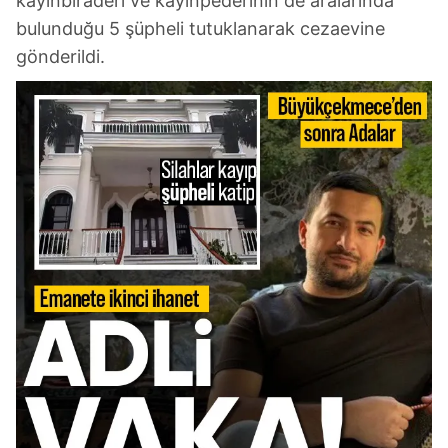
kayınbiraderi ve kayınpederinin de aralarında
bulunduğu 5 şüpheli tutuklanarak cezaevine
gönderildi.