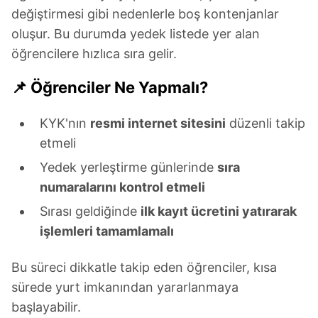
sınırlı olarak açık rızanız dahilinde kullanılacaktır.
değiştirmesi gibi nedenlerle boş kontenjanlar
oluşur. Bu durumda yedek listede yer alan
Çerezlere ilişkin tercihlerinizi aşağıda yer alan panel
öğrencilere hızlıca sıra gelir.
vasıtasıyla belirleyebilirsiniz. Çerezlere ilişkin detaylı bilgi
için Ayarlar butonuna tıklayabilir,
Çerez Bilgilendirme
📌 Öğrenciler Ne Yapmalı?
Metnimizi
ziyaret edebilirsiniz.
KYK'nın
resmi internet sitesini
düzenli takip
6698 sayılı Kişisel Verilerin Korunması Kanunu uyarınca
etmeli
hazırlanmış Aydınlatma Metnimizi okumak ve sitemizde
ilgili mevzuata uygun olarak kullanılan çerezlerle ilgili bilgi
Yedek yerleştirme günlerinde
sıra
almak için lütfen
tıklayınız
.
numaralarını kontrol etmeli
Sırası geldiğinde
ilk kayıt ücretini yatırarak
işlemleri tamamlamalı
Bu süreci dikkatle takip eden öğrenciler, kısa
sürede yurt imkanından yararlanmaya
başlayabilir.