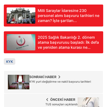
Milli Saraylar İdaresine 230
personel alımı başvuru tarihleri ne
zaman? İşte şartları...
2025 Sağlık Bakanlığı 2. dönem
atama başvurusu başladı: İlk defa
ve yeniden atama kurası ne
zaman? İşte başvuru şartları
KYK
SONRAKİ HABER
KYK yurt değiştirme ve nakil başvuru tarihleri
ÖNCEKİ HABER
TUS sonuçları açıklandı