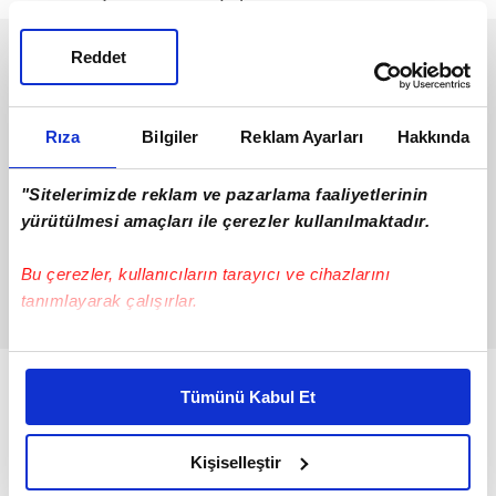
Reddet
Rıza
Bilgiler
Reklam Ayarları
Hakkında
"Sitelerimizde reklam ve pazarlama faaliyetlerinin
yürütülmesi amaçları ile çerezler kullanılmaktadır.
Bu çerezler, kullanıcıların tarayıcı ve cihazlarını
tanımlayarak çalışırlar.
Bu çerezlere izin vermeniz halinde sizlere özel
kişiselleştirilmiş reklamlar sunabilir, sayfalarımızda sizlere
Tümünü Kabul Et
daha iyi reklam deneyimi yaşatabiliriz. Bunu yaparken
amacımızın size daha iyi bir reklam deneyimi sunmak
olduğunu ve sizlere en iyi içerikleri sunabilmek adına
Kişiselleştir
elimizden gelen çabayı gösterdiğimizi ve bu noktada,