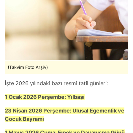
için Ayarlar butonuna tıklayabilir,
Çerez Bilgilendirme
Metnimizi
ziyaret edebilirsiniz.
6698 sayılı Kişisel Verilerin Korunması Kanunu uyarınca
hazırlanmış Aydınlatma Metnimizi okumak ve sitemizde
ilgili mevzuata uygun olarak kullanılan çerezlerle ilgili bilgi
almak için lütfen
tıklayınız
.
(Takvim Foto Arşiv)
İşte 2026 yılındaki bazı resmi tatil günleri:
1 Ocak 2026 Perşembe: Yılbaşı
23 Nisan 2026 Perşembe: Ulusal Egemenlik ve
Çocuk Bayramı
1 Mayıs 2026 Cuma: Emek ve Dayanışma Günü