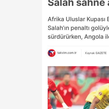
Salah sahne a
Afrika Uluslar Kupası
Salah’ın penaltı golüyl
sürdürürken, Angola il
takvim.com.tr
Kaynak
GAZETE