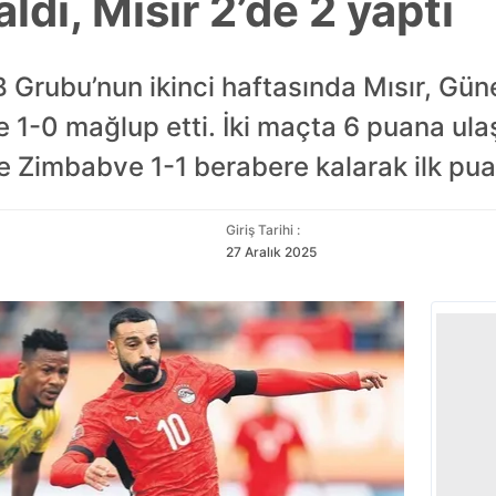
ldı, Mısır 2’de 2 yaptı
 B Grubu’nun ikinci haftasında Mısır, G
e 1-0 mağlup etti. İki maçta 6 puana ulaş
e Zimbabve 1-1 berabere kalarak ilk puan
Giriş Tarihi :
27 Aralık 2025