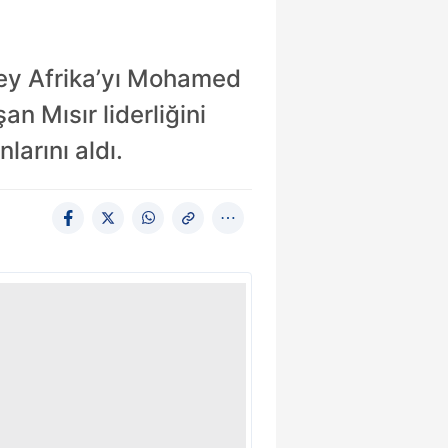
üney Afrika’yı Mohamed
an Mısır liderliğini
larını aldı.