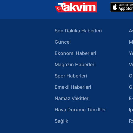
Son Dakika Haberleri
A
Güncel
M
Ekonomi Haberleri
Y
Magazin Haberleri
V
Spor Haberleri
O
Emekli Haberleri
G
Namaz Vakitleri
E
Hava Durumu Tüm İller
I
Sağlık
R