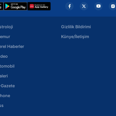
stroloji
Gizlilik Bildirimi
emur
Künye/İletişim
erel Haberler
ideo
tomobil
aleri
-Gazete
phone
ss