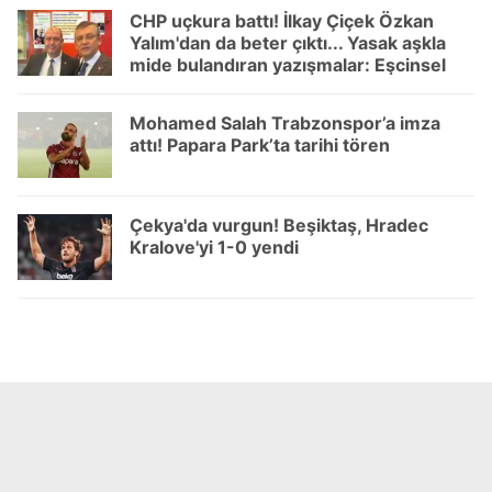
Çerezlere ilişkin tercihlerinizi aşağıda yer alan panel
CHP uçkura battı! İlkay Çiçek Özkan
vasıtasıyla belirleyebilirsiniz. Çerezlere ilişkin detaylı bilgi
Yalım'dan da beter çıktı... Yasak aşkla
için Ayarlar butonuna tıklayabilir,
Çerez Bilgilendirme
mide bulandıran yazışmalar: Eşcinsel
içerikli mesajlar
Metnimizi
ziyaret edebilirsiniz.
Mohamed Salah Trabzonspor’a imza
6698 sayılı Kişisel Verilerin Korunması Kanunu uyarınca
attı! Papara Park’ta tarihi tören
hazırlanmış Aydınlatma Metnimizi okumak ve sitemizde
ilgili mevzuata uygun olarak kullanılan çerezlerle ilgili bilgi
almak için lütfen
tıklayınız
.
Çekya'da vurgun! Beşiktaş, Hradec
Kralove'yi 1-0 yendi