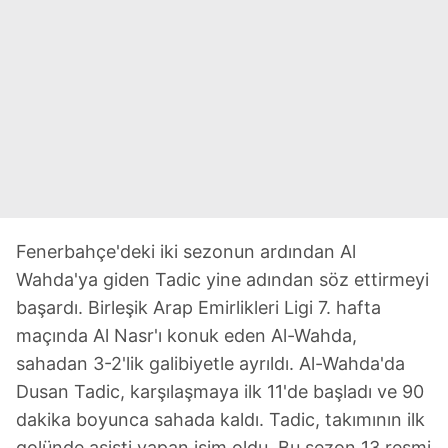
Fenerbahçe'deki iki sezonun ardından Al
Wahda'ya giden Tadic yine adından söz ettirmeyi
başardı. Birleşik Arap Emirlikleri Ligi 7. hafta
maçında Al Nasr'ı konuk eden Al-Wahda,
sahadan 3-2'lik galibiyetle ayrıldı. Al-Wahda'da
Dusan Tadic, karşılaşmaya ilk 11'de başladı ve 90
dakika boyunca sahada kaldı. Tadic, takımının ilk
golünde asisti yapan isim oldu. Bu sezon 13 resmi