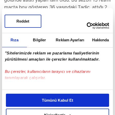
maçta boy gösteren 36 yaşındaki Tadic, attığı 2
golün yanı sıra 5 de asist yaparak 7 gole direkt
katkı sağlamış oldu.
Reddet
Günün Manşetleri
Tüm Manşetler
Rıza
Bilgiler
Reklam Ayarları
Hakkında
"Sitelerimizde reklam ve pazarlama faaliyetlerinin
yürütülmesi amaçları ile çerezler kullanılmaktadır.
Bu çerezler, kullanıcıların tarayıcı ve cihazlarını
tanımlayarak çalışırlar.
Bu çerezlere izin vermeniz halinde sizlere özel
kişiselleştirilmiş reklamlar sunabilir, sayfalarımızda sizlere
Tümünü Kabul Et
daha iyi reklam deneyimi yaşatabiliriz. Bunu yaparken
amacımızın size daha iyi bir reklam deneyimi sunmak
olduğunu ve sizlere en iyi içerikleri sunabilmek adına