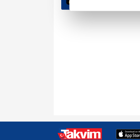
Her halükârda, kullanıcılar, bu 
Sizlere daha iyi bir hizmet sun
çerezler vasıtasıyla çeşitli kiş
amacıyla kullanılmaktadır. Diğer
reklam/pazarlama faaliyetlerinin
Çerezlere ilişkin tercihlerinizi 
butonuna tıklayabilir,
Çerez Bi
6698 sayılı Kişisel Verilerin 
mevzuata uygun olarak kullanılan