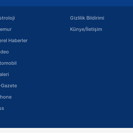
stroloji
Gizlilik Bildirimi
emur
Künye/İletişim
erel Haberler
ideo
tomobil
aleri
-Gazete
phone
ss