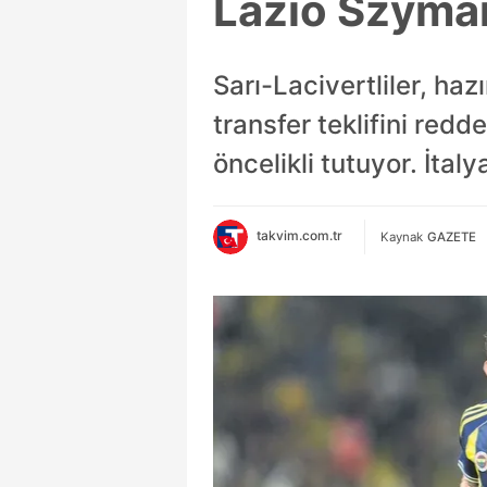
Lazio Szyman
Sarı-Lacivertliler, ha
transfer teklifini redd
öncelikli tutuyor. İtaly
takvim.com.tr
Kaynak
GAZETE