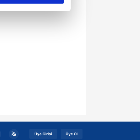
ar gösterilmeyecektir."
çerezler kullanılmaktadır. Bu
u hizmetlerinin sunulması
i ve sizlere yönelik
nılacaktır.
kin detaylı bilgi için Ayarlar
ak ve sitemizde ilgili
Üye Girişi
Üye Ol