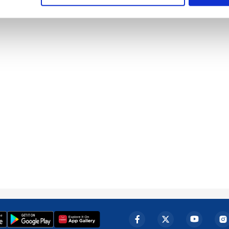
çerezlere izin vermedikleri takdirde, kullanıcılara hedefli reklaml
abilmek için İnternet Sitemizde kendimize ve üçüncü kişilere ait 
isel verileriniz işlenmekte olup gerekli olan çerezler bilgi toplum
 çerezler, sitemizin daha işlevsel kılınması ve kişiselleştirilmes
 yapılması, amaçlarıyla sınırlı olarak açık rızanız dahilinde kulla
aşağıda yer alan panel vasıtasıyla belirleyebilirsiniz. Çerezlere iliş
lgilendirme Metnimizi
ziyaret edebilirsiniz.
Korunması Kanunu uyarınca hazırlanmış Aydınlatma Metnimizi okum
 çerezlerle ilgili bilgi almak için lütfen
tıklayınız
.