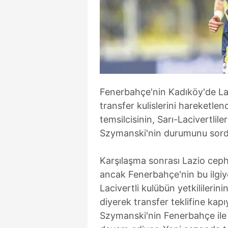
Fenerbahçe'nin Kadıköy'de Laz
transfer kulislerini hareketlen
temsilcisinin, Sarı-Lacivertlil
Szymanski'nin durumunu sordu
Karşılaşma sonrası Lazio ceph
ancak Fenerbahçe'nin bu ilgiye 
Lacivertli kulübün yetkililerin
diyerek transfer teklifine kapı
Szymanski'nin Fenerbahçe ile 