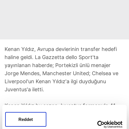
Kenan Yıldız, Avrupa devlerinin transfer hedefi
haline geldi. La Gazzetta dello Sport'ta
yayınlanan haberde; Portekizli ünlü menajer
Jorge Mendes, Manchester United; Chelsea ve
Liverpool'un Kenan Yıldız'a ilgi duyduğunu
Juventus'a iletti.
Kenan Yıldız bu sezon Juventus formasıyla 41
resmi maçta 2742 dakika alırken 6 gol ve 4 asist
Reddet
yaptı. Juventus'un Kenan Yıldız'ı geleceğin