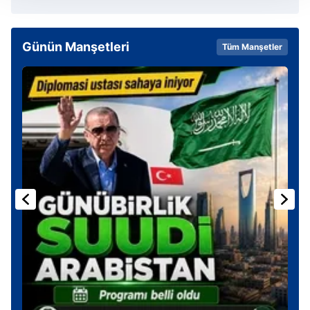
Her halükârda, kullanıcılar, bu çerezlere izin vermedikleri
takdirde, kullanıcılara hedefli reklamlar
gösterilmeyecektir."
Günün Manşetleri
Tüm Manşetler
Sizlere daha iyi bir hizmet sunabilmek için İnternet
Sitemizde kendimize ve üçüncü kişilere ait çerezler
kullanılmaktadır. Bu çerezler vasıtasıyla çeşitli kişisel
verileriniz işlenmekte olup gerekli olan çerezler bilgi
toplumu hizmetlerinin sunulması amacıyla
kullanılmaktadır. Diğer çerezler, sitemizin daha işlevsel
kılınması ve kişiselleştirilmesi ve sizlere yönelik
reklam/pazarlama faaliyetlerinin yapılması, amaçlarıyla
sınırlı olarak açık rızanız dahilinde kullanılacaktır.
Çerezlere ilişkin tercihlerinizi aşağıda yer alan panel
vasıtasıyla belirleyebilirsiniz. Çerezlere ilişkin detaylı bilgi
için Ayarlar butonuna tıklayabilir,
Çerez Bilgilendirme
Metnimizi
ziyaret edebilirsiniz.