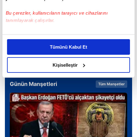
Bu çerezler, kullanıcıların tarayıcı ve cihazlarını
tanımlayarak çalışırlar.
Bu çerezlere izin vermeniz halinde sizlere özel
TAKVİM UYGULAMASINI İNDİRMEK İÇİN
kişiselleştirilmiş reklamlar sunabilir, sayfalarımızda sizlere
TIKLAYIN
Tümünü Kabul Et
daha iyi reklam deneyimi yaşatabiliriz. Bunu yaparken
amacımızın size daha iyi bir reklam deneyimi sunmak
olduğunu ve sizlere en iyi içerikleri sunabilmek adına
Kişiselleştir
elimizden gelen çabayı gösterdiğimizi ve bu noktada,
reklamların maliyetlerimizi karşılamak noktasında tek gelir
Günün Manşetleri
Tüm Manşetler
kalemimiz olduğunu sizlere hatırlatmak isteriz.
Her halükârda, kullanıcılar, bu çerezlere izin vermedikleri
takdirde, kullanıcılara hedefli reklamlar
gösterilmeyecektir."
Sizlere daha iyi bir hizmet sunabilmek için İnternet