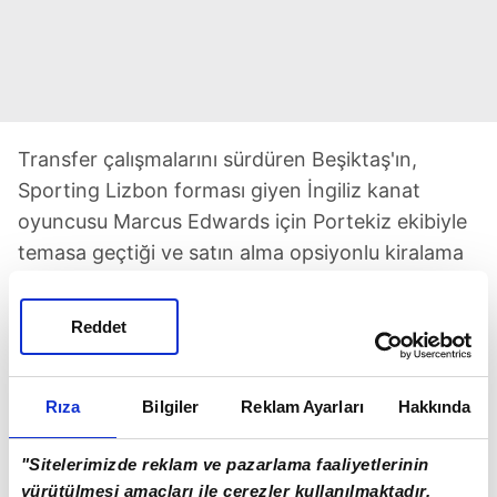
Transfer çalışmalarını sürdüren Beşiktaş'ın,
Sporting Lizbon forması giyen İngiliz kanat
oyuncusu Marcus Edwards için Portekiz ekibiyle
temasa geçtiği ve satın alma opsiyonlu kiralama
teklifinde bulunduğu öğrenildi.
Geçtiğimiz günlerde teknik direktör Rui Borges'in
Reddet
kararıyla kadro dışı bırakılan yıldız futbolcunun da
ara transfer döneminde takımdan ayrılmak
Rıza
Bilgiler
Reklam Ayarları
Hakkında
istediği ifade ediliyor. 26 yaşındaki oyuncunun
2026 yılına kadar sözleşmes bulunuyor.
"Sitelerimizde reklam ve pazarlama faaliyetlerinin
yürütülmesi amaçları ile çerezler kullanılmaktadır.