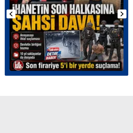
Sitemizde kendimize ve üçüncü kişilere ait çerezler
kullanılmaktadır. Bu çerezler vasıtasıyla çeşitli kişisel
verileriniz işlenmekte olup gerekli olan çerezler bilgi
toplumu hizmetlerinin sunulması amacıyla
kullanılmaktadır. Diğer çerezler, sitemizin daha işlevsel
kılınması ve kişiselleştirilmesi ve sizlere yönelik
reklam/pazarlama faaliyetlerinin yapılması, amaçlarıyla
sınırlı olarak açık rızanız dahilinde kullanılacaktır.
Çerezlere ilişkin tercihlerinizi aşağıda yer alan panel
vasıtasıyla belirleyebilirsiniz. Çerezlere ilişkin detaylı bilgi
için Ayarlar butonuna tıklayabilir,
Çerez Bilgilendirme
Metnimizi
ziyaret edebilirsiniz.
6698 sayılı Kişisel Verilerin Korunması Kanunu uyarınca
hazırlanmış Aydınlatma Metnimizi okumak ve sitemizde
ilgili mevzuata uygun olarak kullanılan çerezlerle ilgili bilgi
almak için lütfen
tıklayınız
.