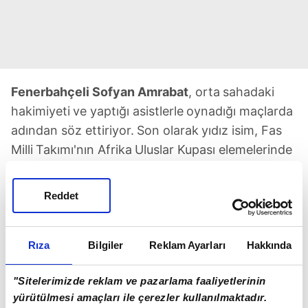
Fenerbahçeli Sofyan
Amrabat
, orta
sahadaki
hakimiyeti
ve yaptığı asistlerle
oynadığı maçlarda
adından söz ettiriyor.
Son olarak
yıdız isim, Fas
Milli
Takımı'nın Afrika
Uluslar Kupası elemelerinde
Lesoto'yu
7-0 yendiği maçta
asist yapmıştı.
Ayrıca
Lesoto karşılaşmasında
%98
pas isabeti ile
Reddet
oynayan
Amrabat
,
izleyenleri kendine
adeta
hayran bıraktı.
Öte yandan tecrübeli
orta sahanın
Sarı-Lacivertli
takım
ve milli formayla
çıktığı son
Rıza
Bilgiler
Reklam Ayarları
Hakkında
6 mücadelede
2 gol ve 2
asisti bulunuyor.
"Sitelerimizde reklam ve pazarlama faaliyetlerinin
yürütülmesi amaçları ile çerezler kullanılmaktadır.