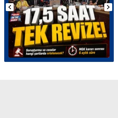
kullanılmaktadır. Bu çerezler vasıtasıyla çeşitli kişisel
verileriniz işlenmekte olup gerekli olan çerezler bilgi
toplumu hizmetlerinin sunulması amacıyla
kullanılmaktadır. Diğer çerezler, sitemizin daha işlevsel
kılınması ve kişiselleştirilmesi ve sizlere yönelik
reklam/pazarlama faaliyetlerinin yapılması, amaçlarıyla
sınırlı olarak açık rızanız dahilinde kullanılacaktır.
Çerezlere ilişkin tercihlerinizi aşağıda yer alan panel
vasıtasıyla belirleyebilirsiniz. Çerezlere ilişkin detaylı bilgi
için Ayarlar butonuna tıklayabilir,
Çerez Bilgilendirme
Metnimizi
ziyaret edebilirsiniz.
6698 sayılı Kişisel Verilerin Korunması Kanunu uyarınca
hazırlanmış Aydınlatma Metnimizi okumak ve sitemizde
ilgili mevzuata uygun olarak kullanılan çerezlerle ilgili bilgi
almak için lütfen
tıklayınız
.