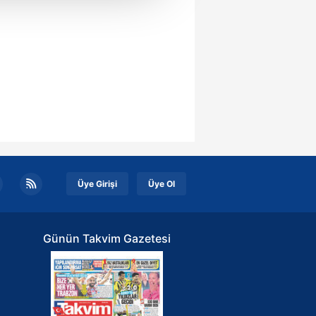
u hizmetlerinin sunulması
i ve sizlere yönelik
nılacaktır.
kin detaylı bilgi için Ayarlar
ak ve sitemizde ilgili
Üye Girişi
Üye Ol
Günün Takvim Gazetesi