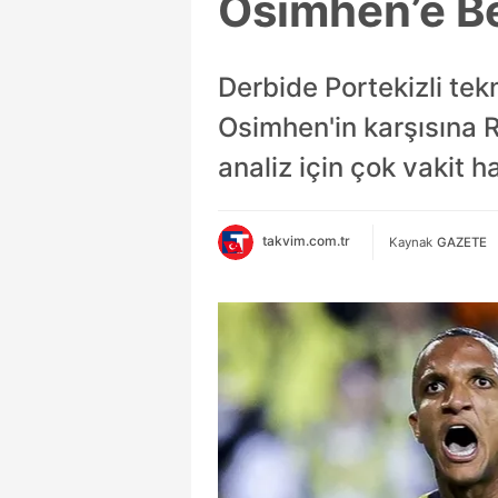
Osimhen’e B
Derbide Portekizli tek
Osimhen'in karşısına Ro
analiz için çok vakit h
takvim.com.tr
Kaynak
GAZETE