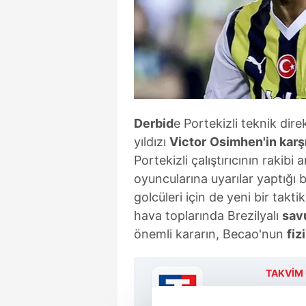
Derbid
e Portekizli teknik dir
yıldızı
Victor
Osimhen'in karş
Portekizli çalıştırıcının rakibi
oyuncularına uyarılar yaptığı b
golcüleri için de yeni bir taktik
hava toplarında Brezilyalı
sav
önemli kararın, Becao'nun
fiz
TAKVİM 