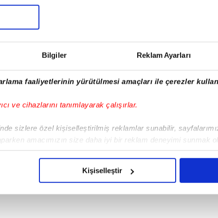
Tüm Manşetler
Bilgiler
Reklam Ayarları
rlama faaliyetlerinin yürütülmesi amaçları ile çerezler kullan
yıcı ve cihazlarını tanımlayarak çalışırlar.
de sizlere özel kişiselleştirilmiş reklamlar sunabilir, sayfalarım
aparken amacımızın size daha iyi bir reklam deneyimi sunmak ol
imizden gelen çabayı gösterdiğimizi ve bu noktada, reklamların ma
olduğunu sizlere hatırlatmak isteriz.
Kişiselleştir
çerezlere izin vermedikleri takdirde, kullanıcılara hedefli reklaml
abilmek için İnternet Sitemizde kendimize ve üçüncü kişilere ait 