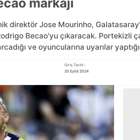
ecao markajı
nik direktör Jose Mourinho, Galatasaray'ı
drigo Becao'yu çıkaracak. Portekizli çal
arcadığı ve oyuncularına uyarılar yaptığı 
Giriş Tarihi :
20 Eylül 2024