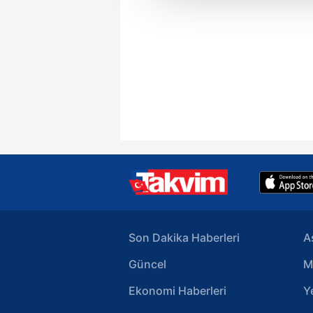
çerezler vasıtasıyla çeşitli kiş
amacıyla kullanılmaktadır. Diğer
reklam/pazarlama faaliyetlerinin
Çerezlere ilişkin tercihlerinizi 
butonuna tıklayabilir,
Çerez Bi
6698 sayılı Kişisel Verilerin 
mevzuata uygun olarak kullanılan
Son Dakika Haberleri
A
Güncel
M
Ekonomi Haberleri
Y