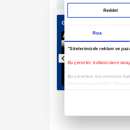
Reddet
Günün Manşetleri
Rıza
"Sitelerimizde reklam ve paza
Bu çerezler, kullanıcıların tara
Bu çerezlere izin vermeniz halin
deneyimi yaşatabiliriz. Bunu y
içerikleri sunabilmek adına el
noktasında tek gelir kalemimiz 
Her halükârda, kullanıcılar, bu 
Sizlere daha iyi bir hizmet sun