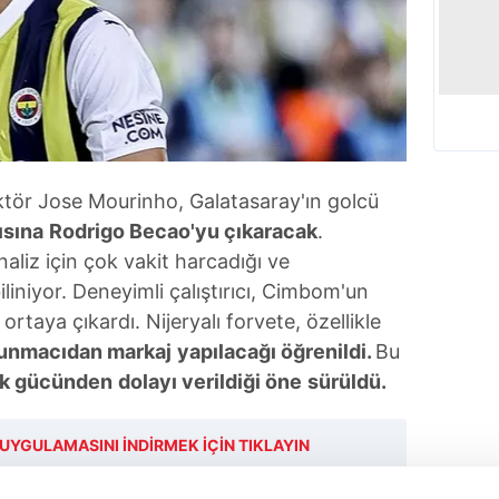
ektör Jose Mourinho, Galatasaray'ın golcü
ısına
Rodrigo Becao'yu çıkaracak
.
 analiz için çok vakit harcadığı ve
iliniyor. Deneyimli çalıştırıcı, Cimbom'un
 ortaya çıkardı. Nijeryalı forvete, özellikle
unmacıdan markaj
yapılacağı öğrenildi.
Bu
ik gücünden
dolayı verildiği öne
sürüldü.
UYGULAMASINI İNDİRMEK İÇİN TIKLAYIN