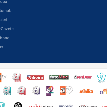
ideo
tomobil
aleri
-Gazete
phone
ss