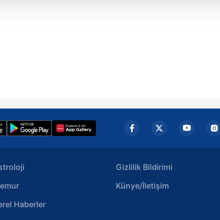
isel verileriniz işlenmekte olup gerekli olan çerezler bilgi toplum
 çerezler, sitemizin daha işlevsel kılınması ve kişiselleştirilmes
 yapılması, amaçlarıyla sınırlı olarak açık rızanız dahilinde kulla
aşağıda yer alan panel vasıtasıyla belirleyebilirsiniz. Çerezlere iliş
lgilendirme Metnimizi
ziyaret edebilirsiniz.
Korunması Kanunu uyarınca hazırlanmış Aydınlatma Metnimizi okum
 çerezlerle ilgili bilgi almak için lütfen
tıklayınız
.
stroloji
Gizlilik Bildirimi
emur
Künye/İletişim
erel Haberler