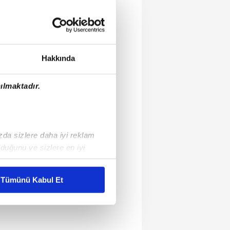
Hakkında
ılmaktadır.
ızda sizlere daha iyi reklam
duğunu ve sizlere en iyi
liyetlerimizi karşılamak
Tümünü Kabul Et
ar gösterilmeyecektir."
çerezler kullanılmaktadır. Bu