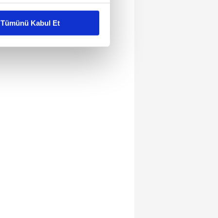
liyetlerimizi karşılamak
Tümünü Kabul Et
ar gösterilmeyecektir."
çerezler kullanılmaktadır. Bu
u hizmetlerinin sunulması
i ve sizlere yönelik
nılacaktır.
kin detaylı bilgi için Ayarlar
ak ve sitemizde ilgili