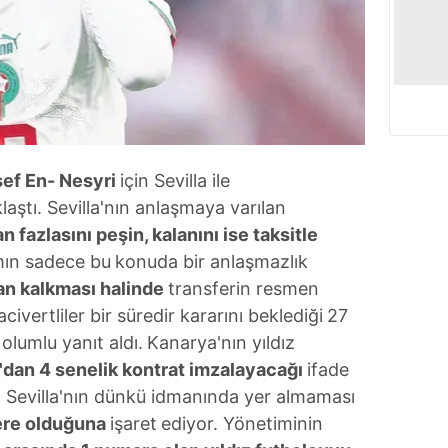
ef En-
Nesyri
için Sevilla ile
laştı. Sevilla'nın anlaşmaya varılan
n fazlasını peşin, kalanını ise
taksitle
ımın sadece bu
konuda bir anlaşmazlık
an
kalkması halinde
transferin resmen
civertliler bir süredir kararını beklediği
27
olumlu yanıt aldı.
Kanarya'nın yıldız
'dan 4
senelik kontrat imzalayacağı
ifade
 Sevilla'nın dünkü idmanında yer almaması
zere olduğuna
işaret
ediyor. Yönetiminin