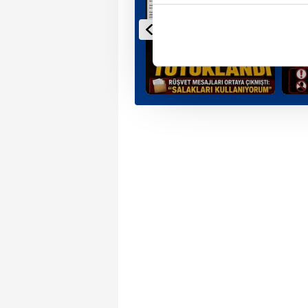
içerikleri sunabilmek adına el
noktasında tek gelir kalemimiz 
Her halükârda, kullanıcılar, bu 
Sizlere daha iyi bir hizmet sun
çerezler vasıtasıyla çeşitli kiş
amacıyla kullanılmaktadır. Diğer
reklam/pazarlama faaliyetlerinin
Çerezlere ilişkin tercihlerinizi 
butonuna tıklayabilir,
Çerez Bi
6698 sayılı Kişisel Verilerin 
mevzuata uygun olarak kullanılan