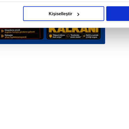
imizden gelen çabayı gösterdiğimizi ve bu noktada, reklamların ma
olduğunu sizlere hatırlatmak isteriz.
Kişiselleştir
çerezlere izin vermedikleri takdirde, kullanıcılara hedefli reklaml
abilmek için İnternet Sitemizde kendimize ve üçüncü kişilere ait 
isel verileriniz işlenmekte olup gerekli olan çerezler bilgi toplum
 çerezler, sitemizin daha işlevsel kılınması ve kişiselleştirilmes
 yapılması, amaçlarıyla sınırlı olarak açık rızanız dahilinde kulla
aşağıda yer alan panel vasıtasıyla belirleyebilirsiniz. Çerezlere iliş
lgilendirme Metnimizi
ziyaret edebilirsiniz.
Korunması Kanunu uyarınca hazırlanmış Aydınlatma Metnimizi okum
 çerezlerle ilgili bilgi almak için lütfen
tıklayınız
.