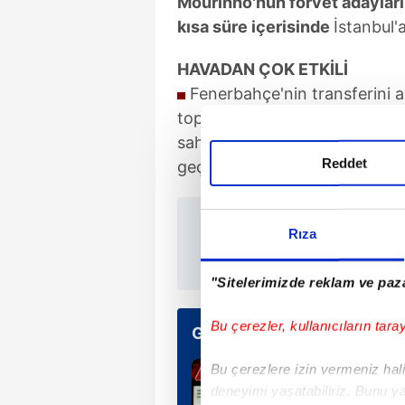
Mourinho'nun forvet adayları
kısa süre
içerisinde
İstanbul'
HAVADAN
ÇOK ETKİLİ
Fenerbahçe'nin transferini a
toplarındaki etkinliğiyle ön pla
sahasına gelen ortalarda attığı
Reddet
geçen sezon Sevilla formasıyla
TAKVİM 
Rıza
"Sitelerimizde reklam ve paza
Bu çerezler, kullanıcıların tara
Günün Manşetleri
Bu çerezlere izin vermeniz halin
deneyimi yaşatabiliriz. Bunu y