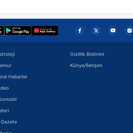
stroloji
Gizlilik Bildirimi
emur
Künye/İletişim
erel Haberler
ideo
tomobil
aleri
-Gazete
phone