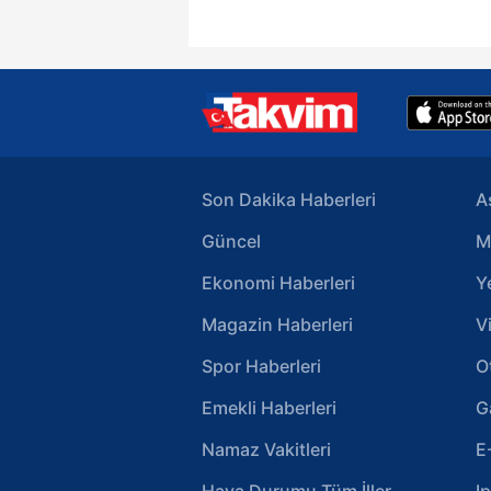
Son Dakika Haberleri
A
Güncel
M
Ekonomi Haberleri
Y
Magazin Haberleri
V
Spor Haberleri
O
Emekli Haberleri
G
Namaz Vakitleri
E
Hava Durumu Tüm İller
I