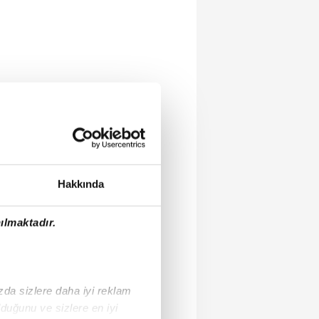
Hakkında
ılmaktadır.
ızda sizlere daha iyi reklam
duğunu ve sizlere en iyi