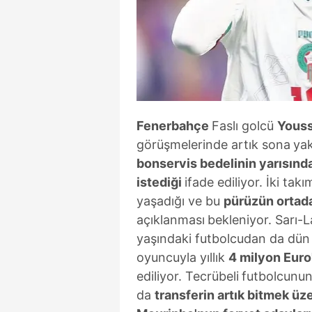
Fenerbahçe
Faslı golcü
Youss
görüşmelerinde artık sona
yak
bonservis
bedelinin yarısında
istediği
ifade ediliyor. İki tak
yaşadığı ve bu
pürüzün ortad
açıklanması
bekleniyor. Sarı-La
yaşındaki futbolcudan da dün 
oyuncuyla yıllık
4 milyon Euro
ediliyor. Tecrübeli
futbolcunun
da
transferin artık bitmek ü