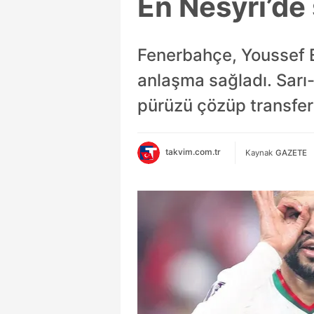
En Nesyri’de 
Fenerbahçe, Youssef En
anlaşma sağladı. Sarı-
pürüzü çözüp transferi
takvim.com.tr
Kaynak
GAZETE