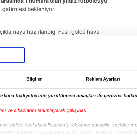
arasında 1 numara olan yıldız futbolcuyu
a getirmesi bekleniyor.
çıklamaya hazırlandığı Faslı golcü hava
na çıkıyor. 1.92'lik yıldız futbolcu ceza
 şık kafa golleriyle çok etkili. En- Nesyri
 çıktığı 41 maçta 20 gol kaydetti.
UYGULAMASINI İNDİRMEK İÇİN TIKLAYIN
Bilgiler
Reklam Ayarları
rlama faaliyetlerinin yürütülmesi amaçları ile çerezler kullan
yıcı ve cihazlarını tanımlayarak çalışırlar.
Tüm Manşetler
de sizlere özel kişiselleştirilmiş reklamlar sunabilir, sayfalarım
aparken amacımızın size daha iyi bir reklam deneyimi sunmak ol