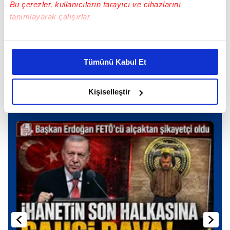
Bu çerezler, kullanıcıların tarayıcı ve cihazlarını
tanımlayarak çalışırlar.
TAKVİM UYGULAMASINI İNDİRMEK İÇİN
Bu çerezlere izin vermeniz halinde sizlere özel
TIKLAYIN
kişiselleştirilmiş reklamlar sunabilir, sayfalarımızda sizlere
Tümünü Kabul Et
daha iyi reklam deneyimi yaşatabiliriz. Bunu yaparken
amacımızın size daha iyi bir reklam deneyimi sunmak
olduğunu ve sizlere en iyi içerikleri sunabilmek adına
Kişiselleştir
elimizden gelen çabayı gösterdiğimizi ve bu noktada,
Günün Manşetleri
Tüm Manşetler
reklamların maliyetlerimizi karşılamak noktasında tek gelir
kalemimiz olduğunu sizlere hatırlatmak isteriz.
Her halükârda, kullanıcılar, bu çerezlere izin vermedikleri
takdirde, kullanıcılara hedefli reklamlar
gösterilmeyecektir."
Sizlere daha iyi bir hizmet sunabilmek için İnternet
Sitemizde kendimize ve üçüncü kişilere ait çerezler
kullanılmaktadır. Bu çerezler vasıtasıyla çeşitli kişisel