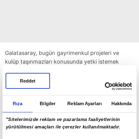
Galatasaray, bugün gayrimenkul projeleri ve
kulüp taşınmazları konusunda yetki istemek
amacıyla genel kurul toplantısı yapacak. Yönetim,
içlerinde Galatasaray Adası, Kemerburgaz
Reddet
Tesisleri ve Ali Sami Yen Spor Kompleksi'nin de
bulunduğu taşınmazların faaliyetleri için 31 Mayıs
Rıza
Bilgiler
Reklam Ayarları
Hakkında
2026'ya kadar yetki isteyecek.
"Sitelerimizde reklam ve pazarlama faaliyetlerinin
yürütülmesi amaçları ile çerezler kullanılmaktadır.