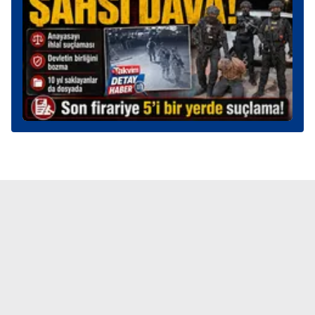
verileriniz işlenmekte olup gerekli olan çerezler bilgi
toplumu hizmetlerinin sunulması amacıyla
kullanılmaktadır. Diğer çerezler, sitemizin daha işlevsel
kılınması ve kişiselleştirilmesi ve sizlere yönelik
reklam/pazarlama faaliyetlerinin yapılması, amaçlarıyla
sınırlı olarak açık rızanız dahilinde kullanılacaktır.
Çerezlere ilişkin tercihlerinizi aşağıda yer alan panel
vasıtasıyla belirleyebilirsiniz. Çerezlere ilişkin detaylı bilgi
için Ayarlar butonuna tıklayabilir,
Çerez Bilgilendirme
Metnimizi
ziyaret edebilirsiniz.
6698 sayılı Kişisel Verilerin Korunması Kanunu uyarınca
hazırlanmış Aydınlatma Metnimizi okumak ve sitemizde
ilgili mevzuata uygun olarak kullanılan çerezlerle ilgili bilgi
almak için lütfen
tıklayınız
.