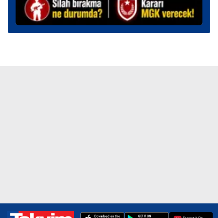
kullanılmaktadır. Diğer çerezler, sitemizin daha işlevsel
kılınması ve kişiselleştirilmesi ve sizlere yönelik
reklam/pazarlama faaliyetlerinin yapılması, amaçlarıyla
sınırlı olarak açık rızanız dahilinde kullanılacaktır.
Çerezlere ilişkin tercihlerinizi aşağıda yer alan panel
vasıtasıyla belirleyebilirsiniz. Çerezlere ilişkin detaylı bilgi
için Ayarlar butonuna tıklayabilir,
Çerez Bilgilendirme
Metnimizi
ziyaret edebilirsiniz.
6698 sayılı Kişisel Verilerin Korunması Kanunu uyarınca
hazırlanmış Aydınlatma Metnimizi okumak ve sitemizde
ilgili mevzuata uygun olarak kullanılan çerezlerle ilgili bilgi
almak için lütfen
tıklayınız
.