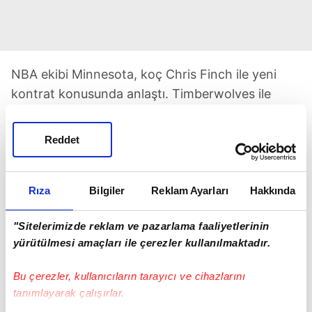
NBA ekibi Minnesota, koç Chris Finch ile yeni
kontrat konusunda anlaştı. Timberwolves ile
Finck arasında yapılan son görüşmelerin olumlu
bir şekilde geçtiği ve 4 yıllık imza atılacağı ifade
Reddet
edildi.
Rıza
Bilgiler
Reklam Ayarları
Hakkında
"Sitelerimizde reklam ve pazarlama faaliyetlerinin
yürütülmesi amaçları ile çerezler kullanılmaktadır.
TAKVİM UYGULAMASINI İNDİRMEK İÇİN
Bu çerezler, kullanıcıların tarayıcı ve cihazlarını
TIKLAYIN
tanımlayarak çalışırlar.