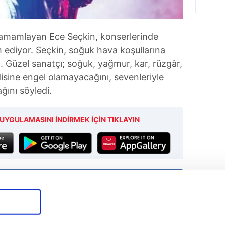
 tamamlayan Ece Seçkin, konserlerinde
ediyor. Seçkin, soğuk hava koşullarına
. Güzel sanatçı; soğuk, yağmur, kar, rüzgâr,
disine engel olamayacağını, sevenleriyle
ğını söyledi.
UYGULAMASINI İNDİRMEK İÇİN TIKLAYIN
Tüm Manşetler