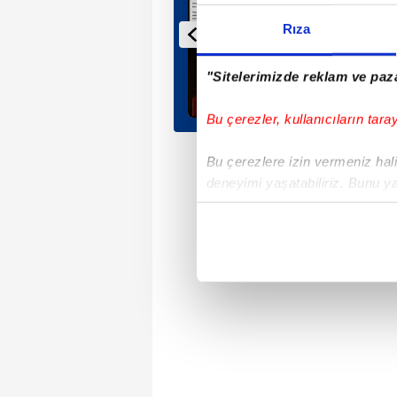
Rıza
"Sitelerimizde reklam ve paza
Bu çerezler, kullanıcıların tara
Bu çerezlere izin vermeniz halin
deneyimi yaşatabiliriz. Bunu y
içerikleri sunabilmek adına el
noktasında tek gelir kalemimiz 
Her halükârda, kullanıcılar, bu 
Sizlere daha iyi bir hizmet sun
çerezler vasıtasıyla çeşitli kiş
amacıyla kullanılmaktadır. Diğer
reklam/pazarlama faaliyetlerinin