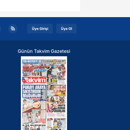
kin detaylı bilgi için Ayarlar
ak ve sitemizde ilgili
Üye Girişi
Üye Ol
Günün Takvim Gazetesi