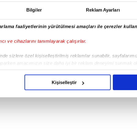
Bilgiler
Reklam Ayarları
rlama faaliyetlerinin yürütülmesi amaçları ile çerezler kullan
yıcı ve cihazlarını tanımlayarak çalışırlar.
de sizlere özel kişiselleştirilmiş reklamlar sunabilir, sayfalarım
aparken amacımızın size daha iyi bir reklam deneyimi sunmak ol
imizden gelen çabayı gösterdiğimizi ve bu noktada, reklamların ma
olduğunu sizlere hatırlatmak isteriz.
Kişiselleştir
çerezlere izin vermedikleri takdirde, kullanıcılara hedefli reklaml
abilmek için İnternet Sitemizde kendimize ve üçüncü kişilere ait 
isel verileriniz işlenmekte olup gerekli olan çerezler bilgi toplum
 çerezler, sitemizin daha işlevsel kılınması ve kişiselleştirilmes
 yapılması, amaçlarıyla sınırlı olarak açık rızanız dahilinde kulla