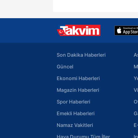
Çerezlere ilişkin tercihlerinizi 
butonuna tıklayabilir,
Çerez Bi
6698 sayılı Kişisel Verilerin 
mevzuata uygun olarak kullanılan
Son Dakika Haberleri
A
Güncel
M
Ekonomi Haberleri
Y
Magazin Haberleri
V
Spor Haberleri
O
Emekli Haberleri
G
Namaz Vakitleri
E
Hava Durumu Tüm İller
I