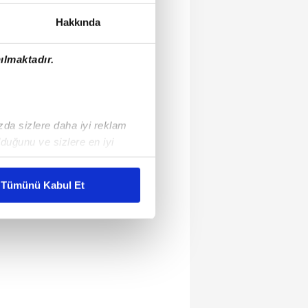
Hakkında
ılmaktadır.
ızda sizlere daha iyi reklam
duğunu ve sizlere en iyi
liyetlerimizi karşılamak
Tümünü Kabul Et
ar gösterilmeyecektir."
çerezler kullanılmaktadır. Bu
u hizmetlerinin sunulması
i ve sizlere yönelik
nılacaktır.