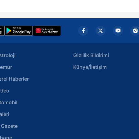
aşağıda yer alan panel vasıtasıyla belirleyebilirsiniz. Çerezlere iliş
lgilendirme Metnimizi
ziyaret edebilirsiniz.
Korunması Kanunu uyarınca hazırlanmış Aydınlatma Metnimizi okum
 çerezlerle ilgili bilgi almak için lütfen
tıklayınız
.
stroloji
Gizlilik Bildirimi
emur
Künye/İletişim
erel Haberler
ideo
tomobil
aleri
-Gazete
phone