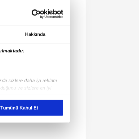
Hakkında
ılmaktadır.
ızda sizlere daha iyi reklam
duğunu ve sizlere en iyi
liyetlerimizi karşılamak
Tümünü Kabul Et
ar gösterilmeyecektir."
çerezler kullanılmaktadır. Bu