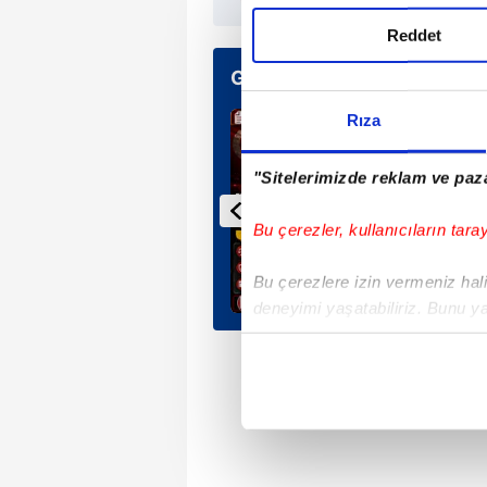
Reddet
Günün Manşetleri
Rıza
"Sitelerimizde reklam ve paza
Bu çerezler, kullanıcıların tara
Bu çerezlere izin vermeniz halin
deneyimi yaşatabiliriz. Bunu y
içerikleri sunabilmek adına el
noktasında tek gelir kalemimiz 
Her halükârda, kullanıcılar, bu 
Sizlere daha iyi bir hizmet sun