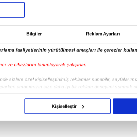
Tüm Manşetler
Bilgiler
Reklam Ayarları
rlama faaliyetlerinin yürütülmesi amaçları ile çerezler kullan
yıcı ve cihazlarını tanımlayarak çalışırlar.
de sizlere özel kişiselleştirilmiş reklamlar sunabilir, sayfalarım
aparken amacımızın size daha iyi bir reklam deneyimi sunmak ol
imizden gelen çabayı gösterdiğimizi ve bu noktada, reklamların ma
olduğunu sizlere hatırlatmak isteriz.
Kişiselleştir
çerezlere izin vermedikleri takdirde, kullanıcılara hedefli reklaml
abilmek için İnternet Sitemizde kendimize ve üçüncü kişilere ait 