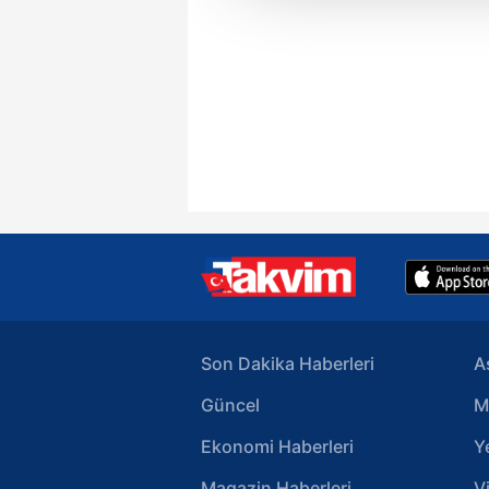
çerezler vasıtasıyla çeşitli kiş
amacıyla kullanılmaktadır. Diğer
reklam/pazarlama faaliyetlerinin
Çerezlere ilişkin tercihlerinizi 
butonuna tıklayabilir,
Çerez Bi
6698 sayılı Kişisel Verilerin 
mevzuata uygun olarak kullanılan
Son Dakika Haberleri
A
Güncel
M
Ekonomi Haberleri
Y
Magazin Haberleri
V