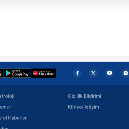
isel verileriniz işlenmekte olup gerekli olan çerezler bilgi toplum
 çerezler, sitemizin daha işlevsel kılınması ve kişiselleştirilmes
 yapılması, amaçlarıyla sınırlı olarak açık rızanız dahilinde kulla
aşağıda yer alan panel vasıtasıyla belirleyebilirsiniz. Çerezlere iliş
lgilendirme Metnimizi
ziyaret edebilirsiniz.
Korunması Kanunu uyarınca hazırlanmış Aydınlatma Metnimizi okum
 çerezlerle ilgili bilgi almak için lütfen
tıklayınız
.
stroloji
Gizlilik Bildirimi
emur
Künye/İletişim
erel Haberler
ideo