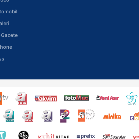
tomobil
aleri
-Gazete
phone
ss