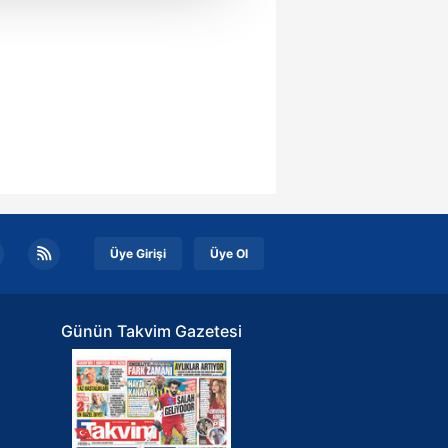
u hizmetlerinin sunulması
i ve sizlere yönelik
nılacaktır.
kin detaylı bilgi için Ayarlar
ak ve sitemizde ilgili
Üye Girişi
Üye Ol
Günün Takvim Gazetesi