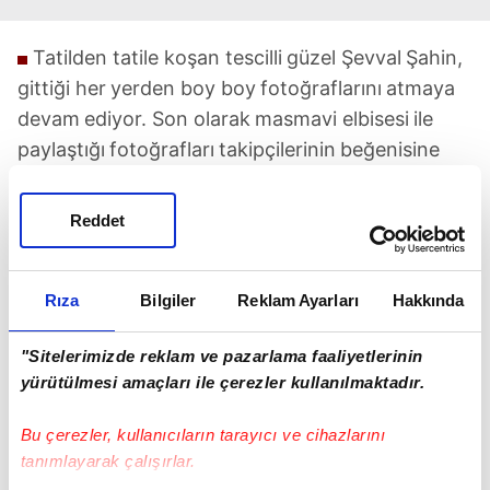
Tatilden tatile koşan tescilli
güzel Şevval
Şahin,
gittiği her
yerden boy boy
fotoğraflarını
atmaya
devam
ediyor. Son olarak
masmavi elbisesi
ile
paylaştığı
fotoğrafları
takipçilerinin
beğenisine
sunan
güzel model, yine
fiziğiyle hayran bıraktı.
Şahin'e, "Fotoğraf
bahane fizik şahane" gibi
Reddet
birçok yorum geldi.
Rıza
Bilgiler
Reklam Ayarları
Hakkında
"Sitelerimizde reklam ve pazarlama faaliyetlerinin
yürütülmesi amaçları ile çerezler kullanılmaktadır.
TAKVİM UYGULAMASINI İNDİRMEK İÇİN
Bu çerezler, kullanıcıların tarayıcı ve cihazlarını
TIKLAYIN
tanımlayarak çalışırlar.