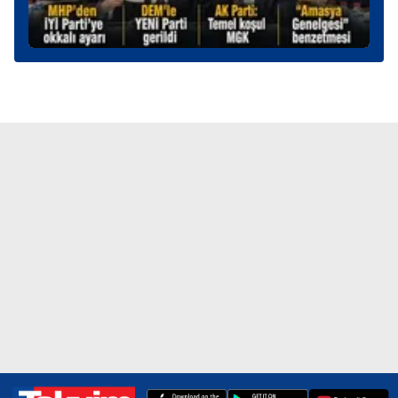
kullanılmaktadır. Diğer çerezler, sitemizin daha işlevsel
kılınması ve kişiselleştirilmesi ve sizlere yönelik
reklam/pazarlama faaliyetlerinin yapılması, amaçlarıyla
sınırlı olarak açık rızanız dahilinde kullanılacaktır.
Çerezlere ilişkin tercihlerinizi aşağıda yer alan panel
vasıtasıyla belirleyebilirsiniz. Çerezlere ilişkin detaylı bilgi
için Ayarlar butonuna tıklayabilir,
Çerez Bilgilendirme
Metnimizi
ziyaret edebilirsiniz.
6698 sayılı Kişisel Verilerin Korunması Kanunu uyarınca
hazırlanmış Aydınlatma Metnimizi okumak ve sitemizde
ilgili mevzuata uygun olarak kullanılan çerezlerle ilgili bilgi
almak için lütfen
tıklayınız
.