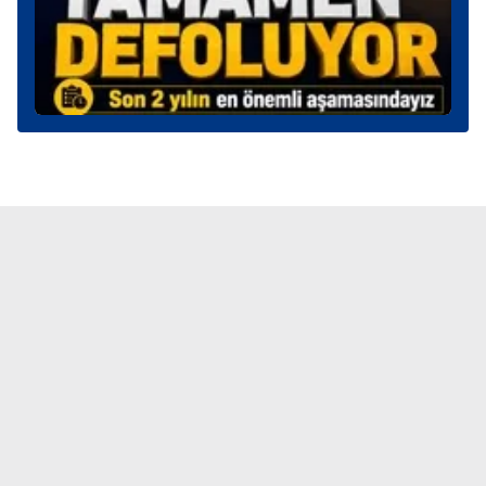
6698 sayılı Kişisel Verilerin Korunması Kanunu uyarınca
hazırlanmış Aydınlatma Metnimizi okumak ve sitemizde
ilgili mevzuata uygun olarak kullanılan çerezlerle ilgili bilgi
almak için lütfen
tıklayınız
.