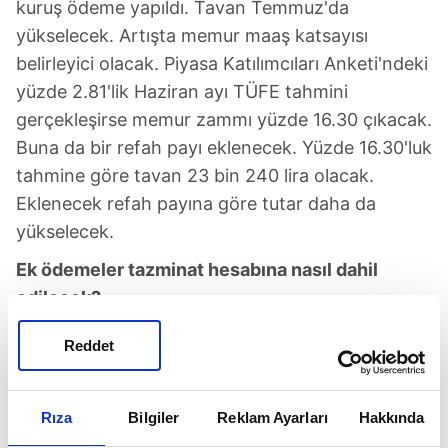
kuruş ödeme yapıldı. Tavan Temmuz'da
yükselecek. Artışta memur maaş katsayısı
belirleyici olacak. Piyasa Katılımcıları Anketi'ndeki
yüzde 2.81'lik Haziran ayı TÜFE tahmini
gerçekleşirse memur zammı yüzde 16.30 çıkacak.
Buna da bir refah payı eklenecek. Yüzde 16.30'luk
tahmine göre tavan 23 bin 240 lira olacak.
Eklenecek refah payına göre tutar daha da
yükselecek.
Ek ödemeler tazminat hesabına nasıl dahil
edilecek?
Kıdem tazminatları her yıl için son 30 günlük
Reddet
giydirilmiş brüt ücret üzerinden hesaplanıyor.
Ancak buna yıl içinde alınan düzenli ödemeler de
dahil ediliyor. Bunlar arasında yemek, kıyafet
Rıza
Bilgiler
Reklam Ayarları
Hakkında
parası, görev tazminatı, ikramiye gibi ödemeler