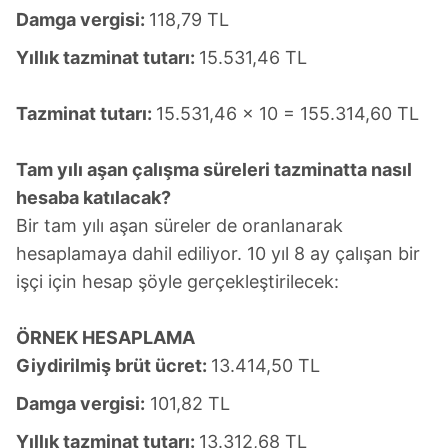
Damga vergisi:
118,79 TL
Sizlere daha iyi bir hizmet sunabilmek için İnternet
Sitemizde kendimize ve üçüncü kişilere ait çerezler
Yıllık tazminat tutarı:
15.531,46 TL
kullanılmaktadır. Bu çerezler vasıtasıyla çeşitli kişisel
verileriniz işlenmekte olup gerekli olan çerezler bilgi
Tazminat tutarı:
15.531,46 x 10 = 155.314,60 TL
toplumu hizmetlerinin sunulması amacıyla
kullanılmaktadır. Diğer çerezler, sitemizin daha işlevsel
Tam yılı aşan çalışma süreleri tazminatta nasıl
kılınması ve kişiselleştirilmesi ve sizlere yönelik
hesaba katılacak?
reklam/pazarlama faaliyetlerinin yapılması, amaçlarıyla
sınırlı olarak açık rızanız dahilinde kullanılacaktır.
Bir tam yılı aşan süreler de oranlanarak
hesaplamaya dahil ediliyor. 10 yıl 8 ay çalışan bir
Çerezlere ilişkin tercihlerinizi aşağıda yer alan panel
işçi için hesap şöyle gerçekleştirilecek:
vasıtasıyla belirleyebilirsiniz. Çerezlere ilişkin detaylı bilgi
için Ayarlar butonuna tıklayabilir,
Çerez Bilgilendirme
ÖRNEK HESAPLAMA
Metnimizi
ziyaret edebilirsiniz.
Giydirilmiş brüt ücret:
13.414,50 TL
6698 sayılı Kişisel Verilerin Korunması Kanunu uyarınca
Damga vergisi:
101,82 TL
hazırlanmış Aydınlatma Metnimizi okumak ve sitemizde
ilgili mevzuata uygun olarak kullanılan çerezlerle ilgili bilgi
Yıllık tazminat tutarı:
13.312,68 TL