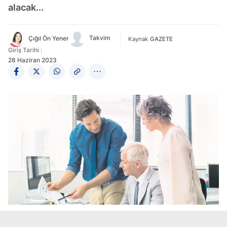
alacak...
Takvim
Çığıl Ön Yener
Kaynak
GAZETE
Giriş Tarihi :
28 Haziran 2023