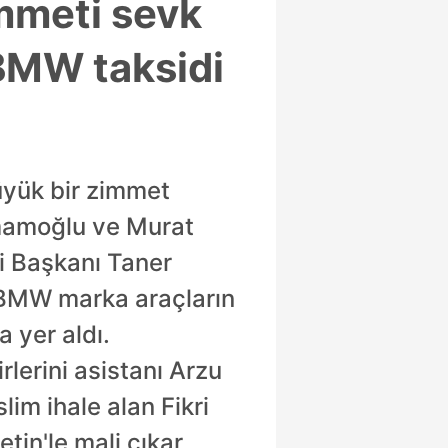
immeti sevk
p BMW taksidi
üyük bir zimmet
İmamoğlu ve Murat
si Başkanı Taner
ğı BMW marka araçların
 yer aldı.
rlerini asistanı Arzu
lim ihale alan Fikri
tin'le mali çıkar