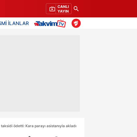
CANLI
YAYIN
SMİ İLANLAR
taksidi ödetti: Kara parayı asistanıyla akladı