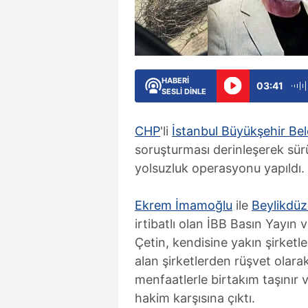
HABERİ
03:41
SESLİ DİNLE
CHP
'li
İstanbul Büyükşehir Bel
soruşturması derinleşerek sür
yolsuzluk operasyonu yapıldı.
Ekrem İmamoğlu
ile
Beylikdüz
irtibatlı olan İBB Basın Yayın v
Çetin, kendisine yakın şirketler
alan şirketlerden rüşvet olar
menfaatlerle birtakım taşınır v
hakim karşısına çıktı.