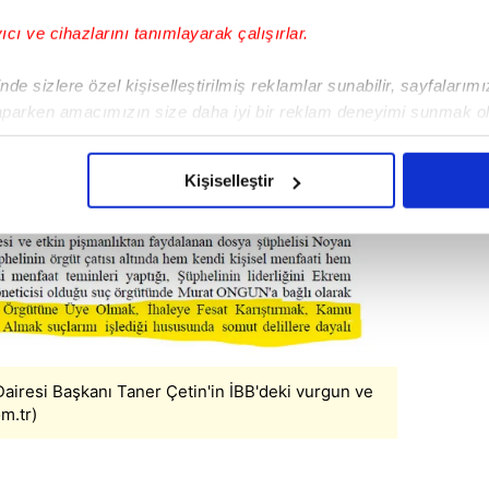
yıcı ve cihazlarını tanımlayarak çalışırlar.
de sizlere özel kişiselleştirilmiş reklamlar sunabilir, sayfalarım
aparken amacımızın size daha iyi bir reklam deneyimi sunmak ol
imizden gelen çabayı gösterdiğimizi ve bu noktada, reklamların ma
olduğunu sizlere hatırlatmak isteriz.
Kişiselleştir
çerezlere izin vermedikleri takdirde, kullanıcılara hedefli reklaml
abilmek için İnternet Sitemizde kendimize ve üçüncü kişilere ait 
isel verileriniz işlenmekte olup gerekli olan çerezler bilgi toplum
 çerezler, sitemizin daha işlevsel kılınması ve kişiselleştirilmes
 yapılması, amaçlarıyla sınırlı olarak açık rızanız dahilinde kulla
 Dairesi Başkanı Taner Çetin'in İBB'deki vurgun ve
aşağıda yer alan panel vasıtasıyla belirleyebilirsiniz. Çerezlere iliş
m.tr)
lgilendirme Metnimizi
ziyaret edebilirsiniz.
Korunması Kanunu uyarınca hazırlanmış Aydınlatma Metnimizi okum