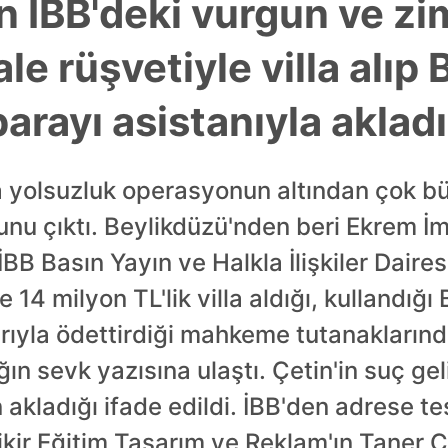
in İBB'deki vurgun ve z
ale rüşvetiyle villa alı
parayı asistanıyla akladı
ga yolsuzluk operasyonun altından çok b
gunu çıktı. Beylikdüzü'nden beri Ekrem 
İBB Basın Yayın ve Halkla İlişkiler Daire
le 14 milyon TL'lik villa aldığı, kullandı
arıyla ödettirdiği mahkeme tutanaklarında
ın sevk yazısına ulaştı. Çetin'in suç geli
 akladığı ifade edildi. İBB'den adrese tes
kir Eğitim Tasarım ve Reklam'ın Taner Çe