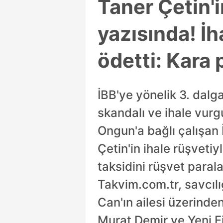
Taner Çetin'
yazısında! İh
ödetti: Kara 
İBB'ye yönelik 3. dal
skandalı ve ihale vur
Ongun'a bağlı çalışan 
Çetin'in ihale rüşvetiy
taksidini rüşvet paral
Takvim.com.tr, savcılığ
Can'ın ailesi üzerinden
Murat Demir ve Yeni Fi