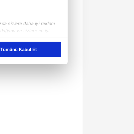
ızda sizlere daha iyi reklam
duğunu ve sizlere en iyi
liyetlerimizi karşılamak
Tümünü Kabul Et
ar gösterilmeyecektir."
çerezler kullanılmaktadır. Bu
u hizmetlerinin sunulması
i ve sizlere yönelik
nılacaktır.
kin detaylı bilgi için Ayarlar
ak ve sitemizde ilgili