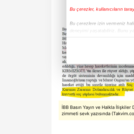
Bu çerezler, kullanıcıların tara
Bu çerezlere izin vermeniz halin
deneyimi yaşatabiliriz. Bunu y
içerikleri sunabilmek adına el
noktasında tek gelir kalemimiz 
Her halükârda, kullanıcılar, bu 
Sizlere daha iyi bir hizmet sun
çerezler vasıtasıyla çeşitli kiş
amacıyla kullanılmaktadır. Diğer
reklam/pazarlama faaliyetlerinin
İBB Basın Yayın ve Halkla İlişkiler
Çerezlere ilişkin tercihlerinizi 
zimmeti sevk yazısında (Takvim.co
butonuna tıklayabilir,
Çerez Bi
6698 sayılı Kişisel Verilerin 