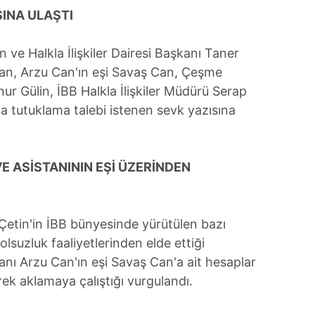
 çerezlerle ilgili bilgi almak için lütfen
tıklayınız
.
INA ULAŞTI
 ve Halkla İlişkiler Dairesi Başkanı Taner
 Can, Arzu Can'ın eşi Savaş Can, Çeşme
r Gülin, İBB Halkla İlişkiler Müdürü Serap
a tutuklama talebi istenen sevk yazısına
VE ASİSTANININ EŞİ ÜZERİNDEN
tin'in İBB bünyesinde yürütülen bazı
yolsuzluk faaliyetlerinden elde ettiği
stanı Arzu Can'ın eşi Savaş Can'a ait hesaplar
ek aklamaya çalıştığı vurgulandı.