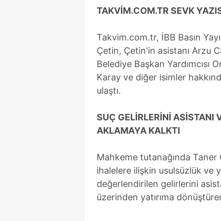
mevzuata uygun olarak kullanılan
TAKVİM.COM.TR SEVK YAZIS
Takvim.com.tr, İBB Basın Yayın
Çetin, Çetin'in asistanı Arzu
Belediye Başkan Yardımcısı Onu
Karay ve diğer isimler hakkınd
ulaştı.
SUÇ GELİRLERİNİ ASİSTANI 
AKLAMAYA KALKTI
Mahkeme tutanağında Taner Çe
ihalelere ilişkin usulsüzlük ve 
değerlendirilen gelirlerini asi
üzerinden yatırıma dönüştürer