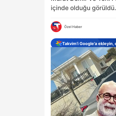
içinde olduğu görüldü
Özel Haber
Takvim'i Google'a ekleyin,