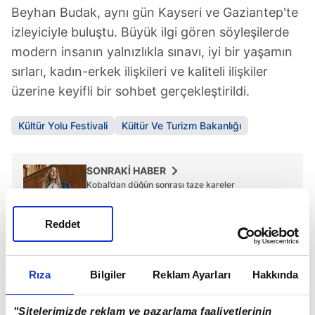
Beyhan Budak, aynı gün Kayseri ve Gaziantep'te
izleyiciyle buluştu. Büyük ilgi gören söyleşilerde
modern insanın yalnızlıkla sınavı, iyi bir yaşamın
sırları, kadın-erkek ilişkileri ve kaliteli ilişkiler
üzerine keyifli bir sohbet gerçekleştirildi.
Kültür Yolu Festivali
Kültür Ve Turizm Bakanlığı
SONRAKİ HABER
Kobal’dan düğün sonrası taze kareler
Reddet
ÖNCEKİ HABER
8 milyonluk kutlama!
Rıza
Bilgiler
Reklam Ayarları
Hakkında
"Sitelerimizde reklam ve pazarlama faaliyetlerinin