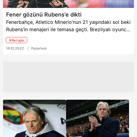
Fener gözünü Rubens’e dikti
Fenerbahçe, Atletico Minerio’nun 21 yaşındaki sol beki
Rubens’in menajeri ile temasa geçti. Brezilyalı oyuncu
genç yaşı ve düşük maliyeti nedeniyle idarecilere
#Avrupa
cazip geliyor.
19.12.2022
Pazartesi