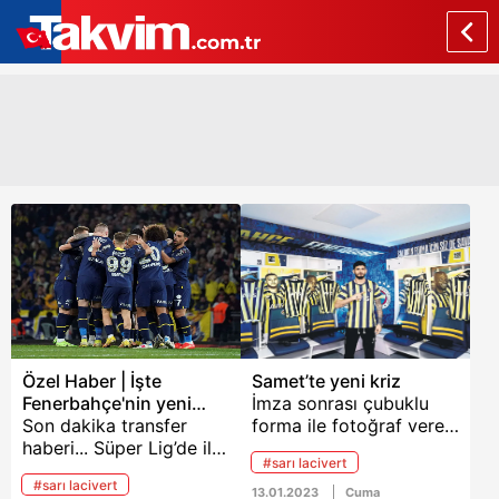
Özel Haber | İşte
Samet’te yeni kriz
Fenerbahçe'nin yeni
İmza sonrası çubuklu
elması
Son dakika transfer
forma ile fotoğraf veren
haberi... Süper Lig’de ilk
Samet Akaydın’ın
#sarı lacivert
yarıyı lider
altındaki eşofmanda
#sarı lacivert
Galatasaray’ın 4 puan
Nike markası görüldü!
13.01.2023
Cuma