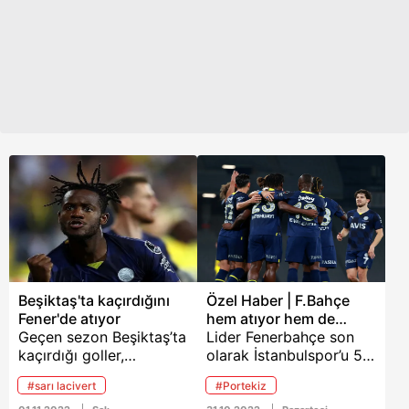
Beşiktaş'ta kaçırdığını
Özel Haber | F.Bahçe
Fener'de atıyor
hem atıyor hem de
Geçen sezon Beşiktaş’ta
attırıyor
Lider Fenerbahçe son
kaçırdığı goller,
olarak İstanbulspor’u 5-
dövdüğü kale
2 mağlup ederek
#sarı lacivert
#Portekiz
direkleriyle anılan Michy
şampiyonluk yürüyüşünü